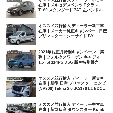
並行輸入中古車
在庫｜メルセデスベンツ Tクラス
T180 スタンダード 7AT 左ハンドル
オススメ並行輸入 ディーラー新古車
並行輸入中古車
在庫｜メーカー純正キャンパー！日産
プリマスター・シーサイド BY
DETHLEFFS dCi170 6EDC 左ハンド
ル
2021年お正月特別キャンペーン！第1
並行輸入中古車
弾｜フォルクスワーゲン キャディ
1.5TSI 114PS DSG 新車特別販売
オススメ並行輸入 ディーラー新古車
並行輸入中古車
在庫｜新型 日産 プリマスター コンビ
(NV300) Tekna 2.0 dCi170 L1 EDC (8
人乗り) 左ハンドル
オススメ並行輸入 ディーラー中古車
並行輸入中古車
在庫｜新型日産 タウンスター Kombi