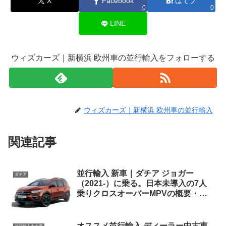
X
Facebook
はてブ
0
0
LINE
ウィズカーズ｜新横浜 欧州車の並行輸入をフォローする
ウィズカーズ｜新横浜 欧州車の並行輸入
関連記事
並行輸入 新車｜ダチア ジョガー
ダチア
（2021-）に乗る。日本未導入の7人
乗りクロスオーバーMPVの概要・ス
ペック・価格の情報。
オススメ並行輸入 ディーラー中古車