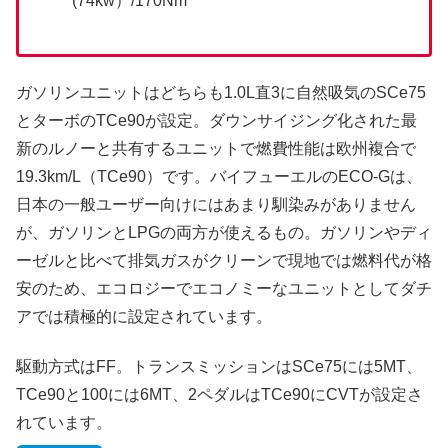
(74kw）/170Nm
ガソリンユニットはどちらも1.0L直3に自然吸気のSCe75
とターボのTCe90が設定。ダウンサイジング化された最
新のルノーと共有するユニットで燃費性能は欧州複合で
19.3km/L（TCe90）です。バイフューエルのECO-Gは、
日本の一般ユーザー向けにはあまり馴染みがありません
が、ガソリンとLPGの両方が使えるもの。ガソリンやディ
ーゼルと比べて排気ガスがクリーンで現地では燃料代が格
安のため、エコロジーでエコノミーなユニットとしてダチ
アでは積極的に設定されています。
駆動方式はFF。トランスミッションはSCe75には5MT、
TCe90と100には6MT、2ペダルはTCe90にCVTが設定さ
れています。