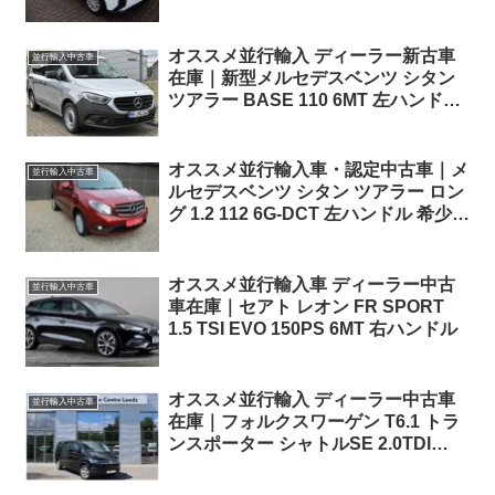
オススメ並行輸入 ディーラー新古車
並行輸入中古車
在庫｜新型メルセデスベンツ シタン
ツアラー BASE 110 6MT 左ハンドル
MBUX仕様
オススメ並行輸入車・認定中古車｜メ
並行輸入中古車
ルセデスベンツ シタン ツアラー ロン
グ 1.2 112 6G-DCT 左ハンドル 希少パ
ノラマルーフ&観音開き！
オススメ並行輸入車 ディーラー中古
並行輸入中古車
車在庫｜セアト レオン FR SPORT
1.5 TSI EVO 150PS 6MT 右ハンドル
オススメ並行輸入 ディーラー中古車
並行輸入中古車
在庫｜フォルクスワーゲン T6.1 トラ
ンスポーター シャトルSE 2.0TDI
150PS LWB 9人乗り 7DSG 右ハンド
ル