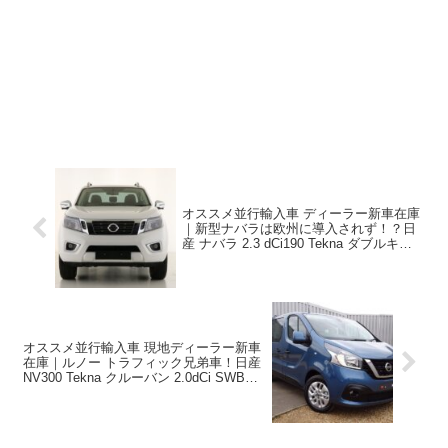
オススメ並行輸入車 ディーラー新車在庫
｜新型ナバラは欧州に導入されず！？日
産 ナバラ 2.3 dCi190 Tekna ダブルキャブ
7AT 4WD 右ハンドル
オススメ並行輸入車 現地ディーラー新車
在庫｜ルノー トラフィック兄弟車！日産
NV300 Tekna クルーバン 2.0dCi SWB
EDC(AT) 6人乗り 右ハンドル