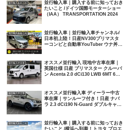
並行輸入車｜購入する前に知っておき
並行輸入あれこれ
たいこと /ドイツ国際モーターショー
（IAA） TRANSPORTATION 2024
並行輸入車｜並行輸入車チャンネル/
並行輸入あれこれ
日本初上陸！日産NV300プリマスタ
ーコンビと自動車YouTuber ウナ丼さ
んの動画に参加！！⑩
オススメ並行輸入 現地中古車在庫｜
並行輸入中古車
英国仕様 日産 プリマスター クルーバ
ン Acenta 2.0 dCi130 LWB 6MT 6人
乗り 右ハンドル
オススメ並行輸入車 ディーラー中古
並行輸入中古車
車在庫｜サンルーフ付き！日産 ナバ
ラ 2.3 dCi190 N-Guard ダブルキャブ
7AT 4WD 右ハンドル
並行輸入車｜購入する前に知っておき
並行輸入あれこれ
たいこと /横浜へ到着！トヨタ プロエ