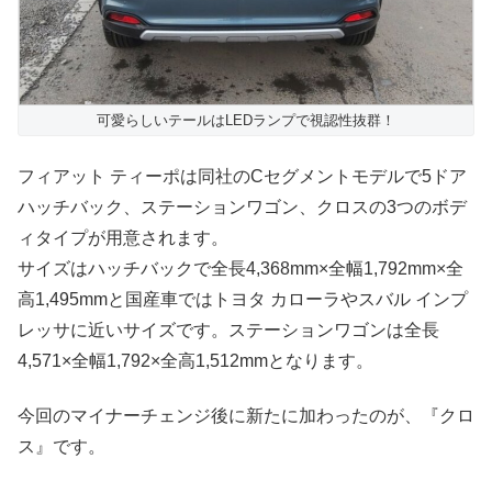
可愛らしいテールはLEDランプで視認性抜群！
フィアット ティーポは同社のCセグメントモデルで5ドア
ハッチバック、ステーションワゴン、クロスの3つのボデ
ィタイプが用意されます。
サイズはハッチバックで全長4,368mm×全幅1,792mm×全
高1,495mmと国産車ではトヨタ カローラやスバル インプ
レッサに近いサイズです。ステーションワゴンは全長
4,571×全幅1,792×全高1,512mmとなります。
今回のマイナーチェンジ後に新たに加わったのが、『クロ
ス』です。