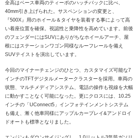
全高はベース車両のティーポのハッチバックに比べ、
40mm引き上げられた。サスペンションの変更と、
『500X』用のホイール＆タイヤを装着する事によって高
い着座位置を確保。視認性と乗降性を高めています。前後
のフェンダーにはSUVにありがちなホイールアーチ、屋
根にはステーションワゴン同様なルーフレールを備え
SUVテイストを演出しています。
今回のマイナーチェンジのひとつ、カスタマイズ可能な7
インチのTFTデジタルメータークラスターを採用。車両の
状態、マルチメディアシステム、電話の操作も視線を大幅
に動かすことなく可能になった。更にクロスには、10.25
インチの「UConnect5」インフォテインメントシステム
も備え、漸く他車同様にアップルカープレイ&アンドロイ
ドオートも標準となりました。
エンジンもダウンサイジングし、1.0リットル3気筒ガソリ