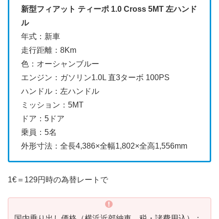
新型フィアット ティーポ 1.0 Cross 5MT 左ハンド
ル
年式：新車
走行距離：8Km
色：オーシャンブルー
エンジン：ガソリン1.0L 直3ターボ 100PS
ハンドル：左ハンドル
ミッション：5MT
ドア：5ドア
乗員：5名
外形寸法：全長4,386×全幅1,802×全高1,556mm
1€＝129円時の為替レートで
国内乗り出し価格（横浜近郊納車、税・諸費用込）：