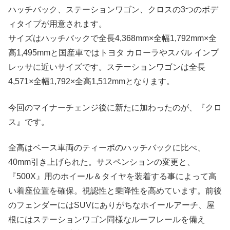
ハッチバック、ステーションワゴン、クロスの3つのボデ
ィタイプが用意されます。
サイズはハッチバックで全長4,368mm×全幅1,792mm×全
高1,495mmと国産車ではトヨタ カローラやスバル インプ
レッサに近いサイズです。ステーションワゴンは全長
4,571×全幅1,792×全高1,512mmとなります。
今回のマイナーチェンジ後に新たに加わったのが、『クロ
ス』です。
全高はベース車両のティーポのハッチバックに比べ、
40mm引き上げられた。サスペンションの変更と、
『500X』用のホイール＆タイヤを装着する事によって高
い着座位置を確保。視認性と乗降性を高めています。前後
のフェンダーにはSUVにありがちなホイールアーチ、屋
根にはステーションワゴン同様なルーフレールを備え