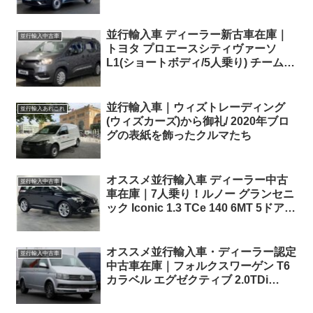
ックバン ダブルキャビン
並行輸入車 ディーラー新古車在庫｜
並行輸入中古車
トヨタ プロエースシティヴァーソ
L1(ショートボディ/5人乗り) チームド
イツ 1.2 Turbo EAT8 左ハンドル
並行輸入車｜ウィズトレーディング
並行輸入あれこれ
(ウィズカーズ)から御礼/ 2020年ブロ
グの表紙を飾ったクルマたち
オススメ並行輸入車 ディーラー中古
並行輸入中古車
車在庫｜7人乗り！ルノー グランセニ
ック Iconic 1.3 TCe 140 6MT 5ドア
右ハンドル
オススメ並行輸入車・ディーラー認定
並行輸入中古車
中古車在庫｜フォルクスワーゲン T6
カラベル エグゼクティブ 2.0TDi
150ps SWB EU6dTE BMT 7DSG 右
ハンドル