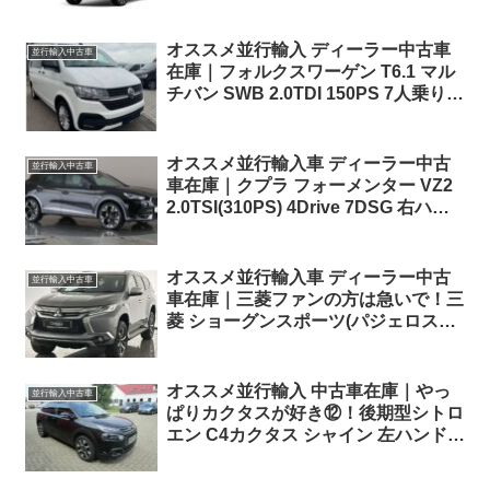
価格の情報。
オススメ並行輸入 ディーラー中古車
並行輸入中古車
在庫｜フォルクスワーゲン T6.1 マル
チバン SWB 2.0TDI 150PS 7人乗り
7DSG 左ハンドル
オススメ並行輸入車 ディーラー中古
並行輸入中古車
車在庫｜クプラ フォーメンター VZ2
2.0TSI(310PS) 4Drive 7DSG 右ハン
ドル
オススメ並行輸入車 ディーラー中古
並行輸入中古車
車在庫｜三菱ファンの方は急いで！三
菱 ショーグンスポーツ(パジェロスポ
ーツ) 3 Auto 2.4D 8AT 7人乗り 右ハ
ンドル
オススメ並行輸入 中古車在庫｜やっ
並行輸入中古車
ぱりカクタスが好き⑫！後期型シトロ
エン C4カクタス シャイン 左ハンドル
1.2PureTech110 S&S EAT6