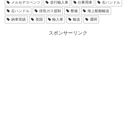
メルセデスベンツ
並行輸入車
仕事用車
右ハンドル
左ハンドル
排気ガス規制
整備
海上船舶輸送
納車実績
英国
輸入車
輸送
通関
スポンサーリンク