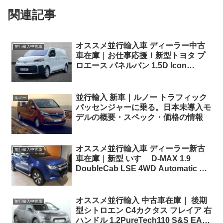
関連記事
オススメ並行輸入車 ディーラー中古
並行輸入中古車
車在庫｜お仕事応援！新型トヨタ プ
ロエース パネルバン 1.5D Icon
Medium 3人乗り6MT 右ハンドル
並行輸入 新車｜ルノー トラフィック
ルノー
パッセンジャーに乗る。日本未導入モ
デルの概要・スペック・価格の情報
オススメ並行輸入車 ディーラー新古
並行輸入中古車
車在庫｜新型 いすゞ D-MAX 1.9
DoubleCab LSE 4WD Automatic 左
ハンドル
オススメ並行輸入 中古車在庫｜ 後期
並行輸入中古車
型シトロエン C4カクタス フレイア 右
ハンドル 1.2PureTech110 S&S EAT6