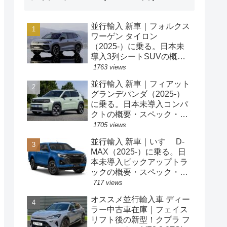
並行輸入 新車｜フォルクス
ワーゲン タイロン
（2025-）に乗る。日本未
導入3列シートSUVの概
要・スペック・価格の情
1763 views
報。
並行輸入 新車｜フィアット
グランデパンダ（2025-）
に乗る。日本未導入コンパ
クトの概要・スペック・価
格の情報。
1705 views
並行輸入 新車｜いすゞ D-
MAX（2025-）に乗る。日
本未導入ピックアップトラ
ックの概要・スペック・価
格の情報。
717 views
オススメ並行輸入車 ディー
ラー中古車在庫｜フェイス
リフト後の新型！クプラ フ