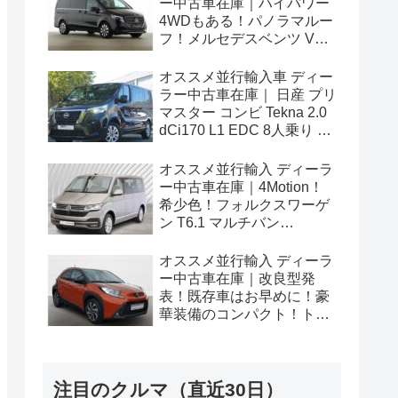
ー中古車在庫｜ハイパワー
4WDもある！パノラマルー
フ！メルセデスベンツ Vク
ラス V300d アバンギャルド
ロング 4Matic 9G-Tronic 左
オススメ並行輸入車 ディー
ハンドル
ラー中古車在庫｜ 日産 プリ
マスター コンビ Tekna 2.0
dCi170 L1 EDC 8人乗り 左
ハンドル
オススメ並行輸入 ディーラ
ー中古車在庫｜4Motion！
希少色！フォルクスワーゲ
ン T6.1 マルチバン
Generation Six SWB 2.0TDI
204PS 7人乗り 7DSG 左ハ
オススメ並行輸入 ディーラ
ンドル
ー中古車在庫｜改良型発
表！既存車はお早めに！豪
華装備のコンパクト！トヨ
タ アイゴX パルス 1.0VVT-i
CVT 左ハンドル
注目のクルマ（直近30日）