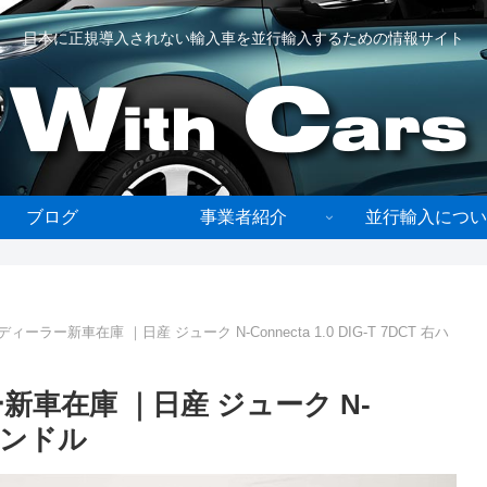
日本に正規導入されない輸入車を並行輸入するための情報サイト
ブログ
事業者紹介
並行輸入につい
ラー新車在庫 ｜日産 ジューク N-Connecta 1.0 DIG-T 7DCT 右ハ
車在庫 ｜日産 ジューク N-
 右ハンドル