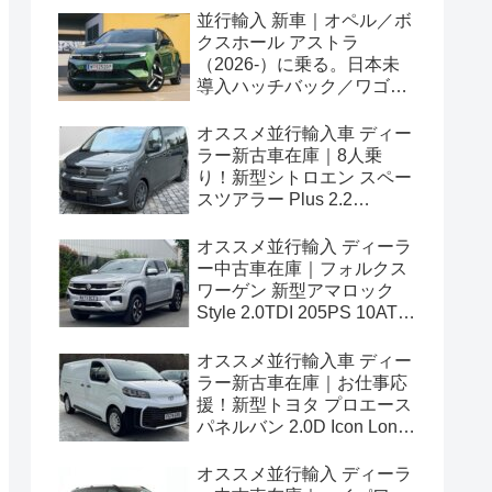
並行輸入 新車｜オペル／ボ
クスホール アストラ
（2026-）に乗る。日本未
導入ハッチバック／ワゴン
の概要・スペック・価格の
情報。
オススメ並行輸入車 ディー
ラー新古車在庫｜8人乗
り！新型シトロエン スペー
スツアラー Plus 2.2
BlueHDi 180 M 8AT 左ハン
ドル
オススメ並行輸入 ディーラ
ー中古車在庫｜フォルクス
ワーゲン 新型アマロック
Style 2.0TDI 205PS 10AT
右ハンドル
オススメ並行輸入車 ディー
ラー新古車在庫｜お仕事応
援！新型トヨタ プロエース
パネルバン 2.0D Icon Long
3人乗り6MT 右ハンドル
オススメ並行輸入 ディーラ