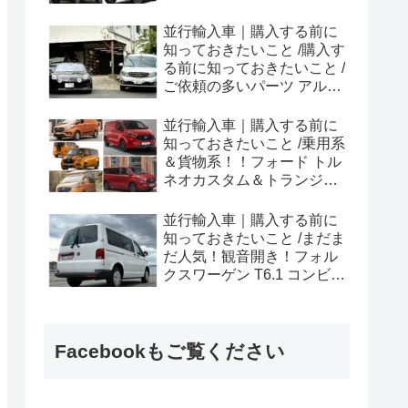
ラプター シリーズのまと
め！
並行輸入車｜購入する前に
知っておきたいこと /購入す
る前に知っておきたいこと /
ご依頼の多いパーツ アルピ
ーヌ A110欧州の純正部品
やカスタム・チューニング
並行輸入車｜購入する前に
パーツも何とかなる！②
知っておきたいこと /乗用系
＆貨物系！！フォード トル
ネオカスタム＆トランジッ
トカスタムシリーズのまと
め！
並行輸入車｜購入する前に
知っておきたいこと /まだま
だ人気！観音開き！フォル
クスワーゲン T6.1 コンビ横
浜へ向けて出港！！
Facebookもご覧ください