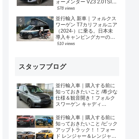
ォーメンター VZ3 2.0TSI
333PS 4Drive 7DSG 右ハン
578 views
ドル
並行輸入 新車｜フォルクス
ワーゲン T7カリフォルニア
（2024-）に乗る。日本未
導入キャンピングカーの概
要・スペック・価格の情
510 views
報。
スタッフブログ
並行輸入車｜購入する前に
知っておきたいこと /希少な
仕様＆観音開き！フォルク
スワーゲン キャディ
Edition 横浜に到着！！
並行輸入車｜購入する前に
知っておきたいこと /ピック
アップトラック！！フォー
ド レンジャー＆レンジャー