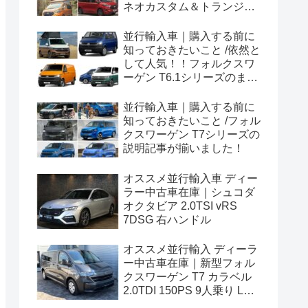
ネオカスタム＆トランジッ
トカスタムシリーズのまと
め！
並行輸入車｜購入する前に
知っておきたいこと /依然と
して人気！！フォルクスワ
ーゲン T6.1シリーズのまと
め！
並行輸入車｜購入する前に
知っておきたいこと /フォル
クスワーゲン T7シリーズの
説明記事が揃いました！
オススメ並行輸入車 ディー
ラー中古車在庫｜シュコダ
オクタビア 2.0TSI vRS
7DSG 右ハンドル
オススメ並行輸入 ディーラ
ー中古車在庫｜新型フォル
クスワーゲン T7 カラベル
2.0TDI 150PS 9人乗り LWB
8AT 左ハンドル