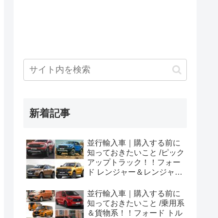
新着記事
並行輸入車｜購入する前に
知っておきたいこと /ピック
アップトラック！！フォー
ド レンジャー＆レンジャー
ラプター シリーズのまと
め！
並行輸入車｜購入する前に
知っておきたいこと /乗用系
＆貨物系！！フォード トル