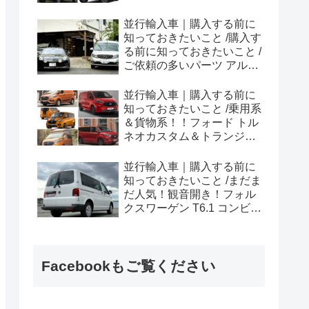
ラプター シリーズのまと
め！
並行輸入車｜購入する前に
知っておきたいこと /購入す
る前に知っておきたいこと /
ご依頼の多いパーツ アルピ
ーヌ A110欧州の純正部品
やカスタム・チューニング
並行輸入車｜購入する前に
パーツも何とかなる！②
知っておきたいこと /乗用系
＆貨物系！！フォード トル
ネオカスタム＆トランジッ
トカスタムシリーズのまと
め！
並行輸入車｜購入する前に
知っておきたいこと /まだま
だ人気！観音開き！フォル
クスワーゲン T6.1 コンビ横
浜へ向けて出港！！
Facebookもご覧ください