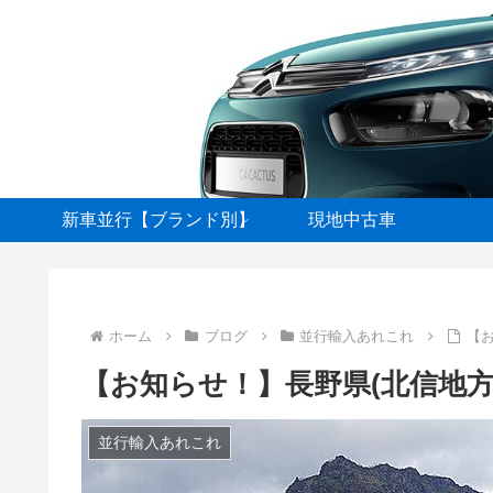
新車並行【ブランド別】
現地中古車
ホーム
ブログ
並行輸入あれこれ
【
【お知らせ！】長野県(北信地
並行輸入あれこれ