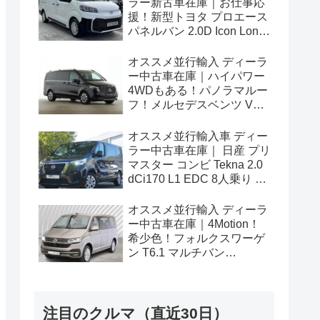
ラー新古車在庫｜お仕事応
援！新型トヨタ プロエース
パネルバン 2.0D Icon Long
3人乗り6MT 右ハンドル
オススメ並行輸入 ディーラ
ー中古車在庫｜ハイパワー
4WDもある！パノラマルー
フ！メルセデスベンツ Vク
ラス V300d アバンギャルド
ロング 4Matic 9G-Tronic 左
オススメ並行輸入車 ディー
ハンドル
ラー中古車在庫｜ 日産 プリ
マスター コンビ Tekna 2.0
dCi170 L1 EDC 8人乗り 左
ハンドル
オススメ並行輸入 ディーラ
ー中古車在庫｜4Motion！
希少色！フォルクスワーゲ
ン T6.1 マルチバン
Generation Six SWB 2.0TDI
204PS 7人乗り 7DSG 左ハ
ンドル
注目のクルマ（直近30日）