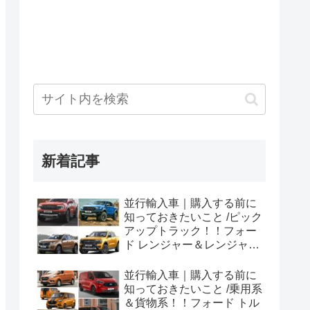
新着記事
並行輸入車｜購入する前に
知っておきたいこと /ピック
アップトラック！！フォー
ド レンジャー＆レンジャー
ラプター シリーズのまと
め！
並行輸入車｜購入する前に
知っておきたいこと /乗用系
＆貨物系！！フォード トル