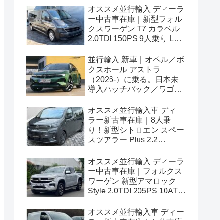
オススメ並行輸入 ディーラ
ー中古車在庫｜新型フォル
クスワーゲン T7 カラベル
2.0TDI 150PS 9人乗り LWB
8AT 左ハンドル
並行輸入 新車｜オペル／ボ
クスホール アストラ
（2026-）に乗る。日本未
導入ハッチバック／ワゴン
の概要・スペック・価格の
情報。
オススメ並行輸入車 ディー
ラー新古車在庫｜8人乗
り！新型シトロエン スペー
スツアラー Plus 2.2
BlueHDi 180 M 8AT 左ハン
ドル
オススメ並行輸入 ディーラ
ー中古車在庫｜フォルクス
ワーゲン 新型アマロック
Style 2.0TDI 205PS 10AT
右ハンドル
オススメ並行輸入車 ディー