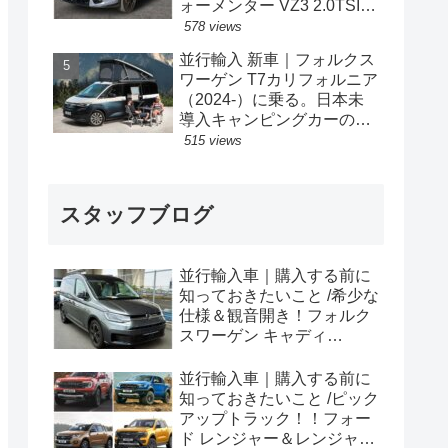
ォーメンター VZ3 2.0TSI
333PS 4Drive 7DSG 右ハン
578 views
ドル
並行輸入 新車｜フォルクス
ワーゲン T7カリフォルニア
（2024-）に乗る。日本未
導入キャンピングカーの概
要・スペック・価格の情
515 views
報。
スタッフブログ
並行輸入車｜購入する前に
知っておきたいこと /希少な
仕様＆観音開き！フォルク
スワーゲン キャディ
Edition 横浜に到着！！
並行輸入車｜購入する前に
知っておきたいこと /ピック
アップトラック！！フォー
ド レンジャー＆レンジャー