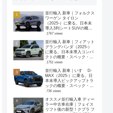
並行輸入 新車｜フォルクス
ワーゲン タイロン
（2025-）に乗る。日本未
導入3列シートSUVの概
要・スペック・価格の情
1767 views
報。
並行輸入 新車｜フィアット
グランデパンダ（2025-）
に乗る。日本未導入コンパ
クトの概要・スペック・価
格の情報。
1751 views
並行輸入 新車｜いすゞ D-
MAX（2025-）に乗る。日
本未導入ピックアップトラ
ックの概要・スペック・価
格の情報。
736 views
オススメ並行輸入車 ディー
ラー中古車在庫｜フェイス
リフト後の新型！クプラ フ