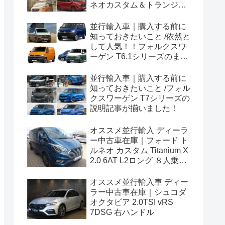
ネオカスタム＆トランジッ
トカスタムシリーズのまと
め！
並行輸入車｜購入する前に
知っておきたいこと /依然と
して人気！！フォルクスワ
ーゲン T6.1シリーズのまと
め！
並行輸入車｜購入する前に
知っておきたいこと /フォル
クスワーゲン T7シリーズの
説明記事が揃いました！
オススメ並行輸入 ディーラ
ー中古車在庫｜フォード ト
ルネオ カスタム Titanium X
2.0 6AT L2ロング ８人乗り
左ハンドル
オススメ並行輸入車 ディー
ラー中古車在庫｜シュコダ
オクタビア 2.0TSI vRS
7DSG 右ハンドル