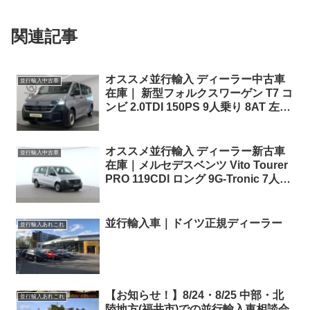
関連記事
オススメ並行輸入 ディーラー中古車
並行輸入中古車
在庫｜ 新型フォルクスワーゲン T7 コ
ンビ 2.0TDI 150PS 9人乗り 8AT 左ハ
ンドル
オススメ並行輸入 ディーラー新古車
並行輸入中古車
在庫｜メルセデスベンツ Vito Tourer
PRO 119CDI ロング 9G-Tronic 7人乗
り 左ハンドル
並行輸入車｜ドイツ正規ディーラー
並行輸入あれこれ
【お知らせ！】8/24・8/25 中部・北
並行輸入あれこれ
陸地方(福井市)での並行輸入車相談会