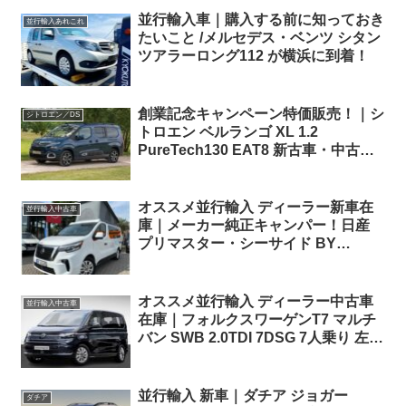
並行輸入車｜購入する前に知っておき
並行輸入あれこれ
たいこと /メルセデス・ベンツ シタン
ツアラーロング112 が横浜に到着！
創業記念キャンペーン特価販売！｜シ
シトロエン／DS
トロエン ベルランゴ XL 1.2
PureTech130 EAT8 新古車・中古車
対応
オススメ並行輸入 ディーラー新車在
並行輸入中古車
庫｜メーカー純正キャンパー！日産
プリマスター・シーサイド BY
DETHLEFFS dCi170 6EDC 左ハンド
ル
オススメ並行輸入 ディーラー中古車
並行輸入中古車
在庫｜フォルクスワーゲンT7 マルチ
バン SWB 2.0TDI 7DSG 7人乗り 左ハ
ンドル
並行輸入 新車｜ダチア ジョガー
ダチア