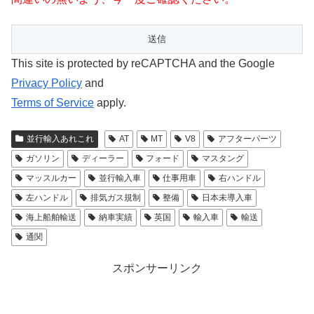
This site is protected by reCAPTCHA and the Google
Privacy Policy
and
Terms of Service
apply.
並行輸入あれこれ
AT
MT
V8
アフターパーツ
ガソリン
ディーラー
フォード
マスタング
マッスルカー
並行輸入車
仕事用車
右ハンドル
左ハンドル
排気ガス規制
整備
日本未導入車
海上船舶輸送
納車実績
英国
輸入車
輸送
通関
スポンサーリンク