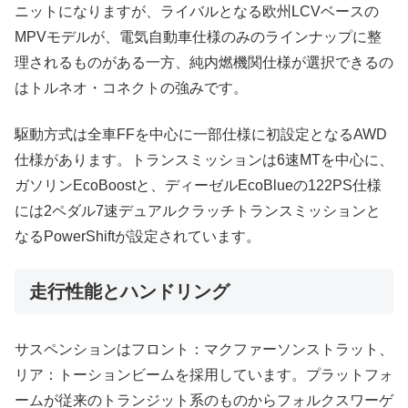
ニットになりますが、ライバルとなる欧州LCVベースの
MPVモデルが、電気自動車仕様のみのラインナップに整
理されるものがある一方、純内燃機関仕様が選択できるの
はトルネオ・コネクトの強みです。
駆動方式は全車FFを中心に一部仕様に初設定となるAWD
仕様があります。トランスミッションは6速MTを中心に、
ガソリンEcoBoostと、ディーゼルEcoBlueの122PS仕様
には2ペダル7速デュアルクラッチトランスミッションと
なるPowerShiftが設定されています。
走行性能とハンドリング
サスペンションはフロント：マクファーソンストラット、
リア：トーションビームを採用しています。プラットフォ
ームが従来のトランジット系のものからフォルクスワーゲ