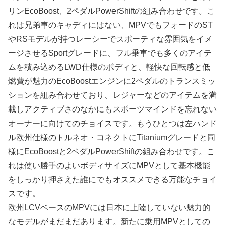
リンEcoBoost、2ペダルPowerShiftの組み合わせです。こ
れは兄弟車のキャディにはない、MPVでもフォードのST
やRSモデルが持つレーシーでスポーティな雰囲気をイメ
ージさせるSportグレードに、フル乗車でも多くのアイテ
ムを積み込めるLWD仕様のボディと、軽快な回転感と低
燃費が魅力のEcoBoostエンジンに2ペダルのトランスミッ
ションを組み合わせており、レジャーなどのアイテムを満
載しアクティブさのなかにもスポーツマインドを忘れない
オーナーに向けてのチョイスです。もうひとつは左ハンド
ル欧州仕様のトルネオ・コネクトにTitaniumグレードと同
様にEcoBoostと2ペダルPowerShiftの組み合わせです。こ
れは使い勝手のよいボディサイズにMPVとして基本機能
をしっかり押さえた誰にでもオススメできる万能なチョイ
スです。
欧州LCVベースのMPVには日本に上陸していない魅力的
なモデルがまだまだあります。新たに乗用MPVとしての