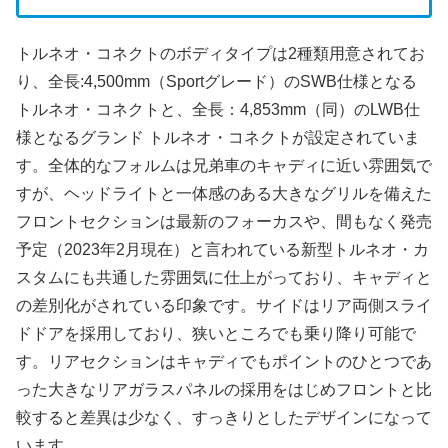
トルネオ・コネクトのボディタイプは2種類用意されてお
り、全長:4,500mm（Sportグレード）のSWB仕様となる
トルネオ・コネクトと、全長：4,853mm（同）のLWB仕
様となるグランド トルネオ・コネクトが設定されていま
す。全体的なフォルムは兄弟車のキャディに近い雰囲気で
すが、ヘッドライトと一体感のある大きなグリルを備えた
フロントセクションは最新のフォーカスや、間もなく発売
予定（2023年2月現在）と言われている新型トルネオ・カ
スタムにも共通した雰囲気に仕上がっており、キャディと
の差別化がされている印象です。サイドはリア両側スライ
ドドアを採用しており、狭いところでも乗り降り可能で
す。リアセクションはキャディでもポイントのひとつであ
った大きなリアガラスパネルの採用をはじめフロントと比
較すると差異は少なく、すっきりとしたデザインになって
います。