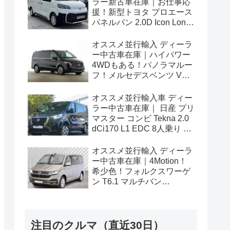
ラー新古車在庫｜お仕事応
援！新型トヨタ プロエース
パネルバン 2.0D Icon Long
3人乗り6MT 右ハンドル
オススメ並行輸入 ディーラ
ー中古車在庫｜ハイパワー
4WDもある！パノラマルー
フ！メルセデスベンツ Vク
ラス V300d アバンギャルド
ロング 4Matic 9G-Tronic 左
オススメ並行輸入車 ディー
ハンドル
ラー中古車在庫｜ 日産 プリ
マスター コンビ Tekna 2.0
dCi170 L1 EDC 8人乗り 左
ハンドル
オススメ並行輸入 ディーラ
ー中古車在庫｜4Motion！
希少色！フォルクスワーゲ
ン T6.1 マルチバン
Generation Six SWB 2.0TDI
204PS 7人乗り 7DSG 左ハ
ンドル
注目のクルマ（直近30日）