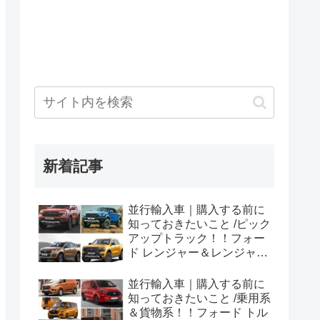
新着記事
並行輸入車｜購入する前に
知っておきたいこと /ピック
アップトラック！！フォー
ド レンジャー＆レンジャー
ラプター シリーズのまと
め！
並行輸入車｜購入する前に
知っておきたいこと /乗用系
＆貨物系！！フォード トル