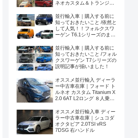
ネオカスタム＆トランジッ
トカスタムシリーズのまと
め！
並行輸入車｜購入する前に
知っておきたいこと /依然と
して人気！！フォルクスワ
ーゲン T6.1シリーズのまと
め！
並行輸入車｜購入する前に
知っておきたいこと /フォル
クスワーゲン T7シリーズの
説明記事が揃いました！
オススメ並行輸入 ディーラ
ー中古車在庫｜フォード ト
ルネオ カスタム Titanium X
2.0 6AT L2ロング ８人乗り
左ハンドル
オススメ並行輸入車 ディー
ラー中古車在庫｜シュコダ
オクタビア 2.0TSI vRS
7DSG 右ハンドル