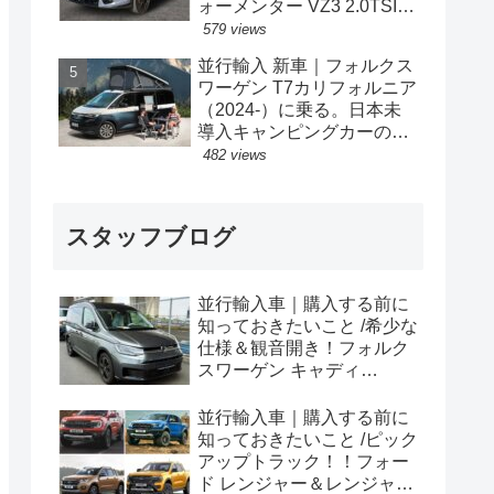
ォーメンター VZ3 2.0TSI
333PS 4Drive 7DSG 右ハン
579 views
ドル
並行輸入 新車｜フォルクス
ワーゲン T7カリフォルニア
（2024-）に乗る。日本未
導入キャンピングカーの概
要・スペック・価格の情
482 views
報。
スタッフブログ
並行輸入車｜購入する前に
知っておきたいこと /希少な
仕様＆観音開き！フォルク
スワーゲン キャディ
Edition 横浜に到着！！
並行輸入車｜購入する前に
知っておきたいこと /ピック
アップトラック！！フォー
ド レンジャー＆レンジャー