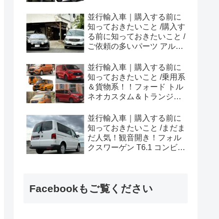
ラプター シリーズのまと
め！
並行輸入車｜購入する前に
知っておきたいこと /購入す
る前に知っておきたいこと /
ご依頼の多いパーツ アルピ
ーヌ A110欧州の純正部品
やカスタム・チューニング
並行輸入車｜購入する前に
パーツも何とかなる！②
知っておきたいこと /乗用系
＆貨物系！！フォード トル
ネオカスタム＆トランジッ
トカスタムシリーズのまと
め！
並行輸入車｜購入する前に
知っておきたいこと /まだま
だ人気！観音開き！フォル
クスワーゲン T6.1 コンビ横
浜へ向けて出港！！
Facebookもご覧ください