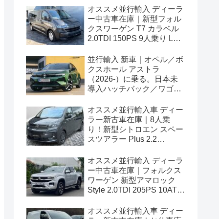
オススメ並行輸入 ディーラ
ー中古車在庫｜新型フォル
クスワーゲン T7 カラベル
2.0TDI 150PS 9人乗り LWB
8AT 左ハンドル
並行輸入 新車｜オペル／ボ
クスホール アストラ
（2026-）に乗る。日本未
導入ハッチバック／ワゴン
の概要・スペック・価格の
情報。
オススメ並行輸入車 ディー
ラー新古車在庫｜8人乗
り！新型シトロエン スペー
スツアラー Plus 2.2
BlueHDi 180 M 8AT 左ハン
ドル
オススメ並行輸入 ディーラ
ー中古車在庫｜フォルクス
ワーゲン 新型アマロック
Style 2.0TDI 205PS 10AT
右ハンドル
オススメ並行輸入車 ディー