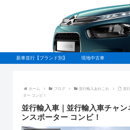
新車並行【ブランド別】
現地中古車
ホーム
ブログ
並行輸入あれこれ
並行
ター コンビ！
並行輸入車｜並行輸入車チャンネル
ンスポーター コンビ！