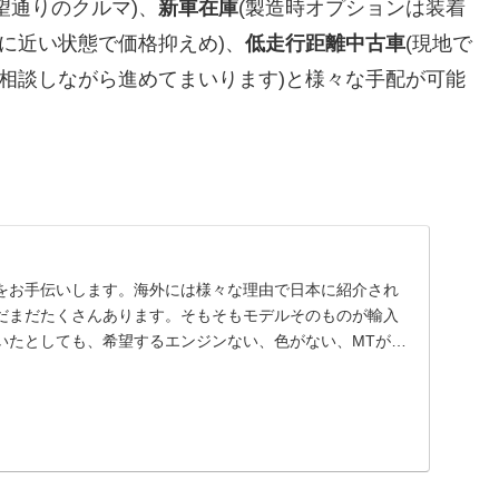
望通りのクルマ)、
新車在庫
(製造時オプションは装着
車に近い状態で価格抑えめ)、
低走行距離中古車
(現地で
、相談しながら進めてまいります)と様々な手配が可能
をお手伝いします。海外には様々な理由で日本に紹介され
だまだたくさんあります。そもそもモデルそのものが輸入
いたとしても、希望するエンジンない、色がない、MTがな
..