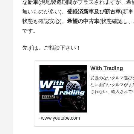
な
新車
(現地製造期間がプラスされますが、希
無いものが多い)、
登録済新車及び新古車
(新
状態も確認安心)、
希望の中古車
(状態確認し
です。
先ずは、ご相談下さい！
With Trading
妥協のないクルマ選び
ない面白いクルマがま
されない、輸入されて
い、内装が違う等々、拘.
www.youtube.com