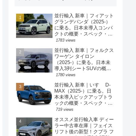
並行輸入 新車｜フィアット
グランデパンダ（2025-）
に乗る。日本未導入コンパ
クトの概要・スペック・価
格の情報。
1783 views
並行輸入 新車｜フォルクス
ワーゲン タイロン
（2025-）に乗る。日本未
導入3列シートSUVの概
要・スペック・価格の情
1780 views
報。
並行輸入 新車｜いすゞ D-
MAX（2025-）に乗る。日
本未導入ピックアップトラ
ックの概要・スペック・価
格の情報。
719 views
オススメ並行輸入車 ディー
ラー中古車在庫｜フェイス
リフト後の新型！クプラ フ