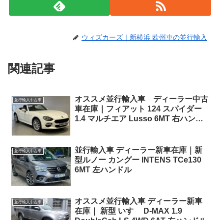
ウィズカーズ｜新横浜 欧州車の並行輸入
関連記事
オススメ並行輸入車 ディーラー中古
並行輸入中古車
車在庫｜フィアット 124 スパイダー
1.4 マルチエア Lusso 6MT 右ハンド
ル
並行輸入車 ディーラー新車在庫｜新
並行輸入中古車
型ルノー カングー INTENS TCe130
6MT 左ハンドル
オススメ並行輸入車 ディーラー新車
並行輸入中古車
在庫｜ 新型 いすゞ D-MAX 1.9