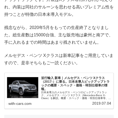
れ、内装は同社のサルーンを思わせる高いプレミアム性を
持つことが特徴の日本未導入モデル。
残念ながら、2020年5月をもっての生産終了となりまし
た。総生産数は15000台強、主な販売地は豪州と南アで、
手に入れるまでの時間はあまり残されていません。
メルセデス・ベンツ Xクラスは新車記事をご用意していま
すので、是非そちらもご一読ください。
並行輸入 新車｜メルセデス・ベンツ Xクラス
（2017-）に乗る。日本未導入ピックアップトラ
ックの概要・スペック・価格・特別仕様車の情
報。
日本未導入のメルセデス・ベンツのピックアップトラッ
ク、メルセデス・ベンツ Xクラス（Mercedes-Benz X-
Class）を解説。概要・スペック・価格・特別仕様車等、並
行輸入で乗るための情報をご紹介。
2019.07.04
with-cars.com