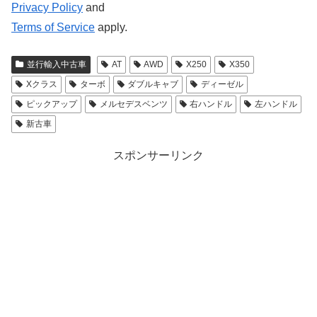
Privacy Policy
and
Terms of Service
apply.
並行輸入中古車
AT
AWD
X250
X350
Xクラス
ターボ
ダブルキャブ
ディーゼル
ピックアップ
メルセデスベンツ
右ハンドル
左ハンドル
新古車
スポンサーリンク