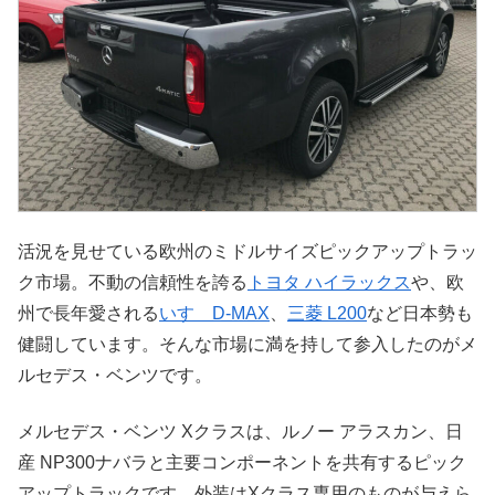
活況を見せている欧州のミドルサイズピックアップトラッ
ク市場。不動の信頼性を誇る
トヨタ ハイラックス
や、欧
州で長年愛される
いすゞD-MAX
、
三菱 L200
など日本勢も
健闘しています。そんな市場に満を持して参入したのがメ
ルセデス・ベンツです。
メルセデス・ベンツ Xクラスは、ルノー アラスカン、日
産 NP300ナバラと主要コンポーネントを共有するピック
アップトラックです。外装はXクラス専用のものが与えら