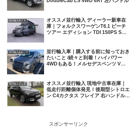
DoubleCab LS 4WD 6AT 左ハンドル
オススメ並行輸入 ディーラー新車在
並行輸入中古車
庫｜フォルクスワーゲンT6.1 ビーチ
ツアー エディション TDI 150PS SWB
4Motion 7DSG 5人乗り 左ハンドル
並行輸入車｜購入する前に知っておき
並行輸入あれこれ
たいこと /続々と到着！ハイパワー
4WDもある！メルセデスベンツ Vク
ラス V300d 4Matic ご納車に向けての
検査＆整備中！
オススメ並行輸入 現地中古車在庫｜
並行輸入中古車
低走行距離個体発見！後期型シトロエ
ン C4カクタス フレイア 右ハンドル
1.2PureTech110 S&S EAT6 パノラマ
ルーフ ！
スポンサーリンク