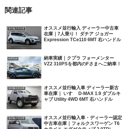
関連記事
オススメ並行輸入 ディーラー中古車
並行輸入中古車
在庫｜7人乗り！ ダチア ジョガー
Expression TCe110 6MT 右ハンドル
納車実績｜クプラ フォーメンター
納車実績
VZ2 310PSを都内のFさまへご納車！
オススメ並行輸入車 ディーラー新古
並行輸入中古車
車在庫｜ いすゞ D-MAX 1.9 ダブルキ
ャブ Utility 4WD 6MT 右ハンドル
オススメ並行輸入車・ディーラー認定
並行輸入中古車
中古車在庫｜フォルクスワーゲン T6