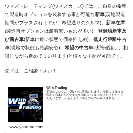
ウィズトレーディング(ウィズカーズ)では、ご自身の希望
で製造時オプションを装着する事が可能な
新車
(現地製造
期間がプラスされますが、希望通りのクルマ)、
新車在庫
(製造時オプションは装着無いものが多い)、
登録済新車及
び新古車
(新車に近い状態で価格抑えめ)、
低走行距離中古
車
(現地で状態も確認安心)、
希望の中古車
(状態確認し、相
談しながら進めてまいります)と様々な手配が可能です。
先ずは、ご相談下さい！
With Trading
妥協のないクルマ選びをお手伝いします。海外には様々な
理由で日本に紹介されない面白いクルマがまだまだたくさ
んあります。そもそもモデルそのものが輸入されない、輸
入されていたとしても、希望するエンジンない、色がな
い、MTがない、内装が違う等々、拘...
www.youtube.com