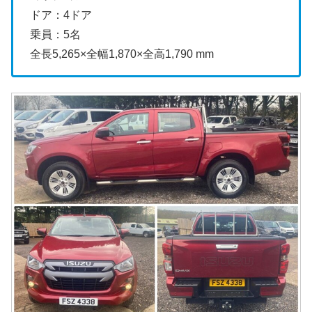
ドア：4ドア
乗員：5名
全長5,265×全幅1,870×全高1,790 mm