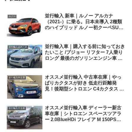
並行輸入 新車｜ルノー アルカナ
ルノー
（2021-）に乗る。日本未導入 2種類
のハイブリッド ルノー初クーペSUV
の概要・スペック・価格の情報。
並行輸入車｜購入する前に知っておき
並行輸入あれこれ
たいこと /プジョー リフター 7人乗り
ロング 最後のガソリンエンジン車 日
本へ出航！
オススメ並行輸入 中古車在庫｜やっ
並行輸入中古車
ぱりカクタスが好き 低走行距離発
見！後期型シトロエン C4カクタス フ
レイア 右ハンドル 1.2PureTech110
S&S EAT6 パノラマルーフ ！
オススメ並行輸入車 ディーラー新古
並行輸入中古車
車在庫｜シトロエン スペースツアラ
ー 2.0BlueHDi フレイア M 150PS
6MT 右ハンドル