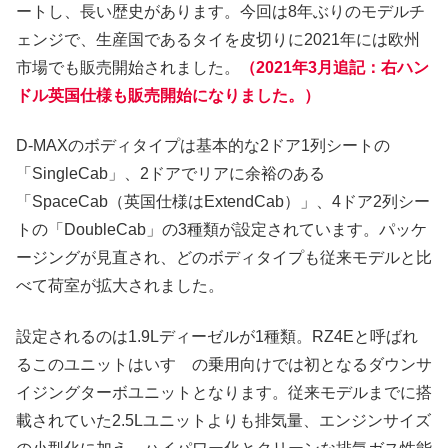
ートし、長い歴史があります。今回は8年ぶりのモデルチ
ェンジで、生産国であるタイを皮切りに2021年には欧州
市場でも販売開始されました。
（2021年3月追記：右ハン
ドル英国仕様も販売開始になりました。）
D-MAXのボディタイプは基本的な2ドア1列シートの
「SingleCab」、2ドアでリアに余裕のある
「SpaceCab（英国仕様はExtendCab）」、4ドア2列シー
トの「DoubleCab」の3種類が設定されています。パッケ
ージングが見直され、どのボディタイプも従来モデルと比
べて荷室が拡大されました。
設定されるのは1.9Lディーゼルが1種類。RZ4Eと呼ばれ
るこのユニットはいすゞの乗用向けでは初となるダウンサ
イジングターボユニットとなります。従来モデルまでに搭
載されていた2.5Lユニットよりも排気量、エンジンサイズ