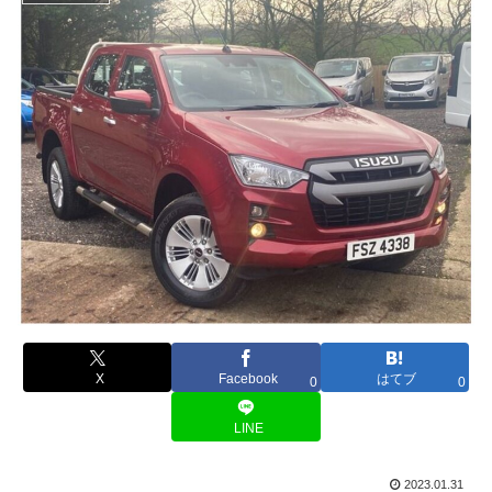
X
Facebook
はてブ
0
0
LINE
2023.01.31