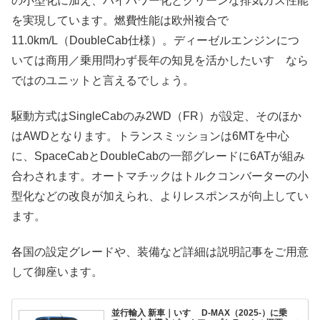
の小型化に加え、ハイパワー化とクリーンな排気ガス性能
を実現しています。燃費性能は欧州複合で
11.0km/L（DoubleCab仕様）。ディーゼルエンジンにつ
いては商用／乗用問わず長年の知見を活かしたいすゞなら
ではのユニットと言えるでしょう。
駆動方式はSingleCabのみ2WD（FR）が設定、そのほか
はAWDとなります。トランスミッションは6MTを中心
に、SpaceCabとDoubleCabの一部グレードに6ATが組み
合わされます。オートマチックはトルクコンバーターの小
型化などの改良が加えられ、よりレスポンスが向上してい
ます。
各国の設定グレードや、装備など詳細は説明記事をご用意
して御座います。
並行輸入 新車｜いすゞ D-MAX（2025-）に乗