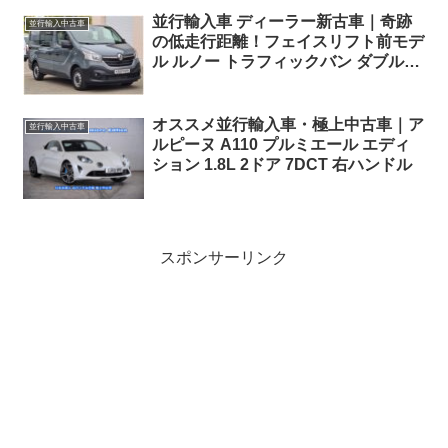
並行輸入車 ディーラー新古車｜奇跡
並行輸入中古車
の低走行距離！フェイスリフト前モデ
ル ルノー トラフィックバン ダブルキ
ャビン dCi 145 SWB 6人乗りEDC 左
ハンドル
オススメ並行輸入車・極上中古車｜ア
並行輸入中古車
ルピーヌ A110 プルミエール エディ
ション 1.8L 2ドア 7DCT 右ハンドル
スポンサーリンク