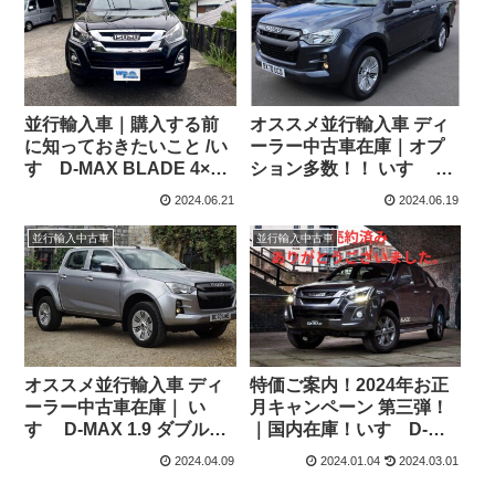
並行輸入車｜購入する前
オススメ並行輸入車 ディ
に知っておきたいこと /い
ーラー中古車在庫｜オプ
すゞD-MAX BLADE 4×4
ション多数！！ いすゞ D-
6AT 英国仕様右ハンドル
MAX 1.9 ダブルキャブ
2024.06.21
2024.06.19
をご納車させていただき
DL20 4WD 6MT 右ハンド
ました！
ル
並行輸入中古車
並行輸入中古車
オススメ並行輸入車 ディ
特価ご案内！2024年お正
ーラー中古車在庫｜ い
月キャンペーン 第三弾！
すゞ D-MAX 1.9 ダブルキ
｜国内在庫！いすゞD-
ャブ DL20 4WD 6MT 右ハ
MAX BLADE 4×4 6AT 英
2024.04.09
2024.01.04
2024.03.01
ンドル
国仕様右ハンドル