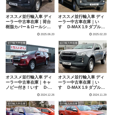
オススメ並行輸入車 ディ
オススメ並行輸入車 ディ
ーラー中古車在庫｜荷台
ーラー中古車在庫｜い
樹脂カバー＆ロールシャ
すゞ D-MAX 1.9 ダブルキ
ッター付き！いすゞ D-
ャブ Utility 4WD 6MT 右ハ
2025.06.20
2025.02.20
MAX 1.9 ダブルキャブ
ンドル
Utility DIFF LOCK付 4WD
並行輸入中古車
並行輸入中古車
6MT 右ハンドル
オススメ並行輸入車 ディ
オススメ並行輸入車 ディ
ーラー中古車在庫｜キャ
ーラー中古車在庫｜い
ノピー付き！いすゞ D-
すゞ D-MAX 1.9 ダブルキ
MAX 1.9 ダブルキャブ
ャブ Utility 4WD 6MT 右ハ
2024.12.26
2024.11.29
DL20 4WD 6MT 右ハンド
ンドル
ル
並行輸入中古車
並行輸入中古車