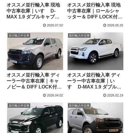
オススメ並行輸入車 現地
オススメ並行輸入車 現地
中古車在庫｜いすゞ D-
中古車在庫｜ロールシャ
MAX 1.9 ダブルキャブ
ッター＆ DIFF LOCK付
DL40 4WD 6MT 右ハンド
き！いすゞ D-MAX 1.9 ダ
2026.07.02
2026.05.25
ル
ブルキャブ Utility 4WD
6MT 右ハンドル
並行輸入中古車
並行輸入中古車
オススメ並行輸入車 ディ
オススメ並行輸入車 ディ
ーラー中古車在庫｜キャ
ーラー中古車在庫｜い
ノピー＆ DIFF LOCK付
すゞ D-MAX 1.9 ダブルキ
き！いすゞ D-MAX 1.9 ダ
ャブ DL40 4WD 6MT 右ハ
2026.04.02
2026.02.19
ブルキャブ Utility 4WD
ンドル
6MT 右ハンドル
並行輸入中古車
並行輸入中古車