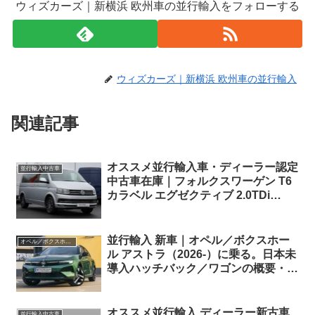
ウィズカーズ｜新横浜 欧州車の並行輸入をフォローする
ウィズカーズ｜新横浜 欧州車の並行輸入
関連記事
オススメ並行輸入車・ディーラー認定
並行輸入中古車
中古車在庫｜フォルクスワーゲン T6
カラベル エグゼクティブ 2.0TDi
150ps SWB EU6dTE BMT 7DSG 右
ハンドル
並行輸入 新車｜オペル／ボクスホー
オペル／ボクスホール
ル アストラ（2026-）に乗る。日本未
導入ハッチバック／ワゴンの概要・ス
ペック・価格の情報。
オススメ並行輸入 ディーラー新古車
並行輸入中古車