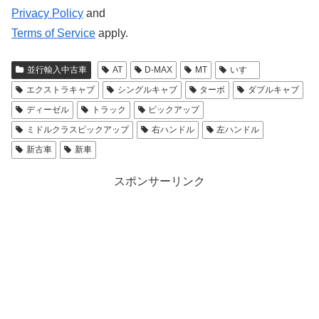
Privacy Policy
and
Terms of Service
apply.
並行輸入中古車
AT
D-MAX
MT
いすゞ
エクストラキャブ
シングルキャブ
ターボ
ダブルキャブ
ディーゼル
トラック
ピックアップ
ミドルクラスピックアップ
右ハンドル
左ハンドル
新古車
新車
スポンサーリンク