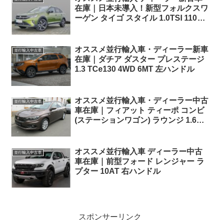
在庫｜日本未導入！新型フォルクスワ
ーゲン タイゴ スタイル 1.0TSI 110PS
7DSG 左ハンドル
オススメ並行輸入車・ディーラー新車
並行輸入中古車
在庫｜ダチア ダスター プレステージ
1.3 TCe130 4WD 6MT 左ハンドル
オススメ並行輸入車・ディーラー中古
並行輸入中古車
車在庫｜フィアット ティーポ コンビ
(ステーションワゴン) ラウンジ 1.6E-
torQ DCT(AT) 左ハンドル
オススメ並行輸入車 ディーラー中古
並行輸入中古車
車在庫｜前型フォード レンジャー ラ
プター 10AT 右ハンドル
スポンサーリンク