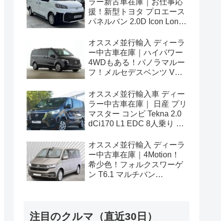
ラー新古車在庫｜お仕事応
援！新型トヨタ プロエース
パネルバン 2.0D Icon Long
3人乗り6MT 右ハンドル
オススメ並行輸入 ディーラ
ー中古車在庫｜ハイパワー
4WDもある！パノラマルー
フ！メルセデスベンツ Vク
ラス V300d アバンギャルド
ロング 4Matic 9G-Tronic 左
オススメ並行輸入車 ディー
ハンドル
ラー中古車在庫｜ 日産 プリ
マスター コンビ Tekna 2.0
dCi170 L1 EDC 8人乗り 左
ハンドル
オススメ並行輸入 ディーラ
ー中古車在庫｜4Motion！
希少色！フォルクスワーゲ
ン T6.1 マルチバン
Generation Six SWB 2.0TDI
204PS 7人乗り 7DSG 左ハ
ンドル
注目のクルマ（直近30日）