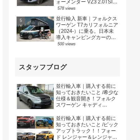
ォーメンター VZ3 2.0TSI
333PS 4Drive 7DSG 右ハン
578 views
ドル
並行輸入 新車｜フォルクス
ワーゲン T7カリフォルニア
（2024-）に乗る。日本未
導入キャンピングカーの概
要・スペック・価格の情
500 views
報。
スタッフブログ
並行輸入車｜購入する前に
知っておきたいこと /希少な
仕様＆観音開き！フォルク
スワーゲン キャディ
Edition 横浜に到着！！
並行輸入車｜購入する前に
知っておきたいこと /ピック
アップトラック！！フォー
ド レンジャー＆レンジャー