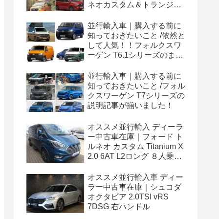
ネオカスタム＆トランジッ
トカスタムシリーズのまと
め！
並行輸入車｜購入する前に
知っておきたいこと /依然と
して人気！！フォルクスワ
ーゲン T6.1シリーズのまと
め！
並行輸入車｜購入する前に
知っておきたいこと /フォル
クスワーゲン T7シリーズの
説明記事が揃いました！
オススメ並行輸入 ディーラ
ー中古車在庫｜フォード ト
ルネオ カスタム Titanium X
2.0 6AT L2ロング ８人乗り
左ハンドル
オススメ並行輸入車 ディー
ラー中古車在庫｜シュコダ
オクタビア 2.0TSI vRS
7DSG 右ハンドル