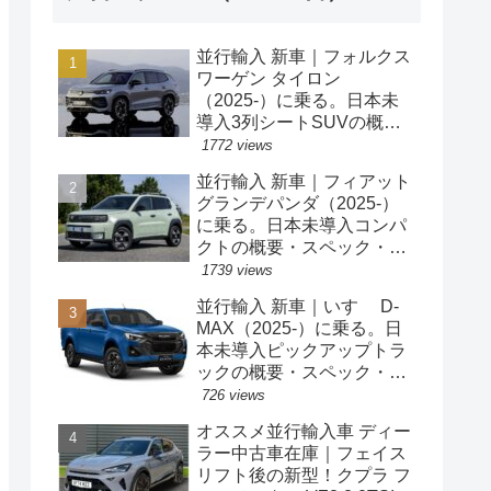
並行輸入 新車｜フォルクス
ワーゲン タイロン
（2025-）に乗る。日本未
導入3列シートSUVの概
要・スペック・価格の情
1772 views
報。
並行輸入 新車｜フィアット
グランデパンダ（2025-）
に乗る。日本未導入コンパ
クトの概要・スペック・価
格の情報。
1739 views
並行輸入 新車｜いすゞ D-
MAX（2025-）に乗る。日
本未導入ピックアップトラ
ックの概要・スペック・価
格の情報。
726 views
オススメ並行輸入車 ディー
ラー中古車在庫｜フェイス
リフト後の新型！クプラ フ