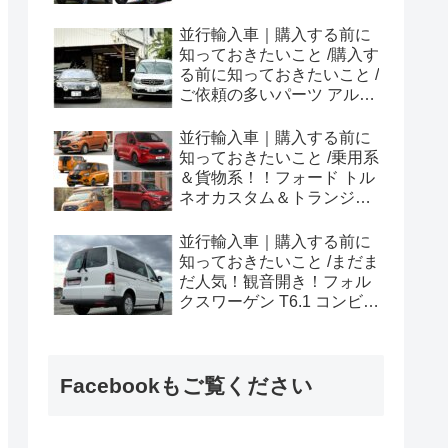
ラプター シリーズのまと
め！
並行輸入車｜購入する前に
知っておきたいこと /購入す
る前に知っておきたいこと /
ご依頼の多いパーツ アルピ
ーヌ A110欧州の純正部品
やカスタム・チューニング
並行輸入車｜購入する前に
パーツも何とかなる！②
知っておきたいこと /乗用系
＆貨物系！！フォード トル
ネオカスタム＆トランジッ
トカスタムシリーズのまと
め！
並行輸入車｜購入する前に
知っておきたいこと /まだま
だ人気！観音開き！フォル
クスワーゲン T6.1 コンビ横
浜へ向けて出港！！
Facebookもご覧ください