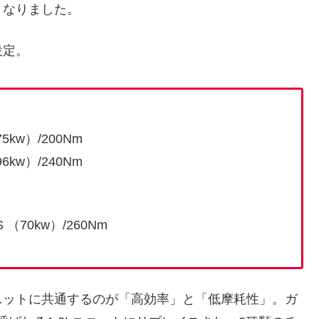
くなりました。
設定。
75kw）/200Nm
96kw）/240Nm
PS （70kw）/260Nm
ニットに共通するのが「高効率」と「低摩耗性」。ガ