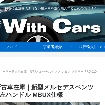
日本に正規導入されない輸入車を並行輸入するための情報サイト
ブログ
事業者紹介
並行輸入につい
ィーラー新古車在庫｜新型メルセデスベンツ シタン ツアラー PRO 110
新古車在庫｜新型メルセデスベンツ
T 左ハンドル MBUX仕様