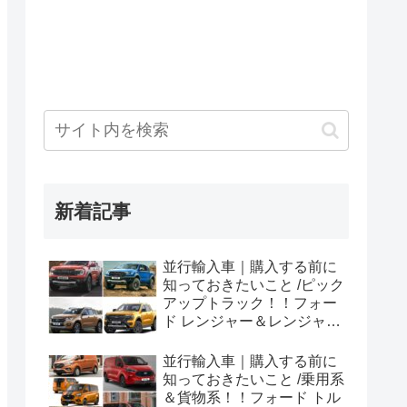
新着記事
並行輸入車｜購入する前に
知っておきたいこと /ピック
アップトラック！！フォー
ド レンジャー＆レンジャー
ラプター シリーズのまと
め！
並行輸入車｜購入する前に
知っておきたいこと /乗用系
＆貨物系！！フォード トル