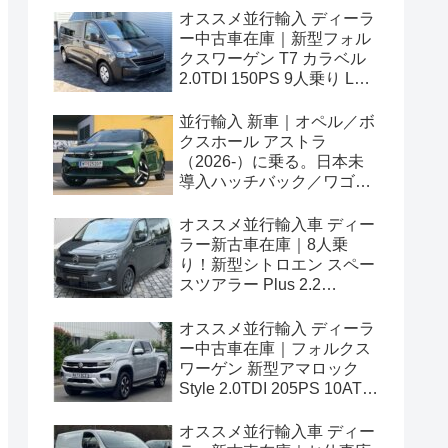
オススメ並行輸入 ディーラ
ー中古車在庫｜新型フォル
クスワーゲン T7 カラベル
2.0TDI 150PS 9人乗り LWB
8AT 左ハンドル
並行輸入 新車｜オペル／ボ
クスホール アストラ
（2026-）に乗る。日本未
導入ハッチバック／ワゴン
の概要・スペック・価格の
情報。
オススメ並行輸入車 ディー
ラー新古車在庫｜8人乗
り！新型シトロエン スペー
スツアラー Plus 2.2
BlueHDi 180 M 8AT 左ハン
ドル
オススメ並行輸入 ディーラ
ー中古車在庫｜フォルクス
ワーゲン 新型アマロック
Style 2.0TDI 205PS 10AT
右ハンドル
オススメ並行輸入車 ディー