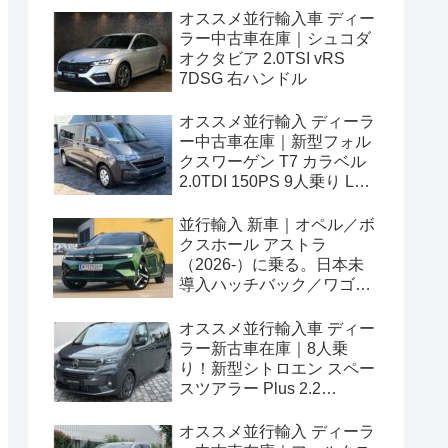
オススメ並行輸入車 ディー
ラー中古車在庫｜シュコダ
オクタビア 2.0TSI vRS
7DSG 右ハンドル
オススメ並行輸入 ディーラ
ー中古車在庫｜新型フォル
クスワーゲン T7 カラベル
2.0TDI 150PS 9人乗り LWB
8AT 左ハンドル
並行輸入 新車｜オペル／ボ
クスホール アストラ
（2026-）に乗る。日本未
導入ハッチバック／ワゴン
の概要・スペック・価格の
情報。
オススメ並行輸入車 ディー
ラー新古車在庫｜8人乗
り！新型シトロエン スペー
スツアラー Plus 2.2
BlueHDi 180 M 8AT 左ハン
ドル
オススメ並行輸入 ディーラ