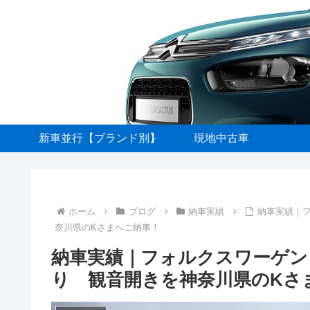
新車並行【ブランド別】
現地中古車
ホーム
ブログ
納車実績
納車実績｜フ
奈川県のKさまへご納車！
納車実績｜フォルクスワーゲン 
り 観音開きを神奈川県のKさ