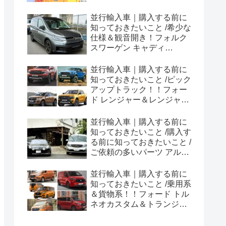
並行輸入車｜購入する前に
知っておきたいこと /希少な
仕様＆観音開き！フォルク
スワーゲン キャディ
Edition 横浜に到着！！
並行輸入車｜購入する前に
知っておきたいこと /ピック
アップトラック！！フォー
ド レンジャー＆レンジャー
ラプター シリーズのまと
め！
並行輸入車｜購入する前に
知っておきたいこと /購入す
る前に知っておきたいこと /
ご依頼の多いパーツ アルピ
ーヌ A110欧州の純正部品
やカスタム・チューニング
並行輸入車｜購入する前に
パーツも何とかなる！②
知っておきたいこと /乗用系
＆貨物系！！フォード トル
ネオカスタム＆トランジッ
トカスタムシリーズのまと
め！