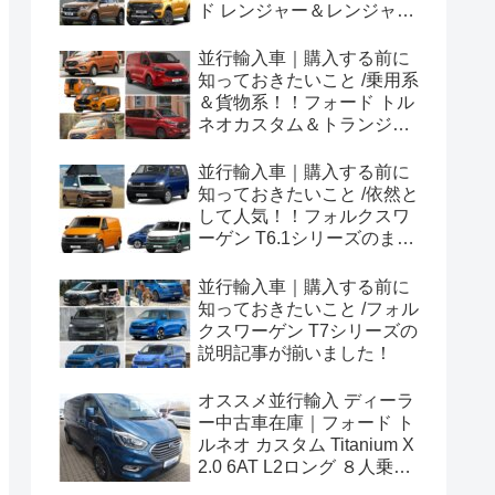
ド レンジャー＆レンジャー
ラプター シリーズのまと
め！
並行輸入車｜購入する前に
知っておきたいこと /乗用系
＆貨物系！！フォード トル
ネオカスタム＆トランジッ
トカスタムシリーズのまと
め！
並行輸入車｜購入する前に
知っておきたいこと /依然と
して人気！！フォルクスワ
ーゲン T6.1シリーズのまと
め！
並行輸入車｜購入する前に
知っておきたいこと /フォル
クスワーゲン T7シリーズの
説明記事が揃いました！
オススメ並行輸入 ディーラ
ー中古車在庫｜フォード ト
ルネオ カスタム Titanium X
2.0 6AT L2ロング ８人乗り
左ハンドル