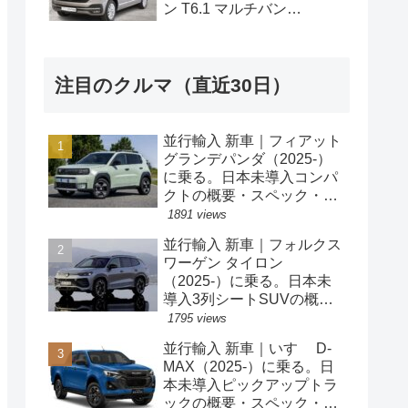
ン T6.1 マルチバン
Generation Six SWB 2.0TDI
204PS 7人乗り 7DSG 左ハ
ンドル
注目のクルマ（直近30日）
並行輸入 新車｜フィアット
グランデパンダ（2025-）
に乗る。日本未導入コンパ
クトの概要・スペック・価
格の情報。
1891 views
並行輸入 新車｜フォルクス
ワーゲン タイロン
（2025-）に乗る。日本未
導入3列シートSUVの概
要・スペック・価格の情
1795 views
報。
並行輸入 新車｜いすゞ D-
MAX（2025-）に乗る。日
本未導入ピックアップトラ
ックの概要・スペック・価