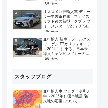
格の情報。
723 views
オススメ並行輸入車 ディー
ラー中古車在庫｜フェイス
リフト後の新型！クプラ フ
ォーメンター VZ3 2.0TSI
333PS 4Drive 7DSG 右ハン
582 views
ドル
並行輸入 新車｜フォルクス
ワーゲン T7カリフォルニア
（2024-）に乗る。日本未
導入キャンピングカーの概
要・スペック・価格の情
491 views
報。
スタッフブログ
並行輸入車 ブログ｜令和8
年（2026年）熊本地震 /被
災地の応援について