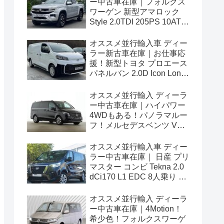
ー中古車在庫｜フォルクス
ワーゲン 新型アマロック
Style 2.0TDI 205PS 10AT
右ハンドル
オススメ並行輸入車 ディー
ラー新古車在庫｜お仕事応
援！新型トヨタ プロエース
パネルバン 2.0D Icon Long
3人乗り6MT 右ハンドル
オススメ並行輸入 ディーラ
ー中古車在庫｜ハイパワー
4WDもある！パノラマルー
フ！メルセデスベンツ Vク
ラス V300d アバンギャルド
ロング 4Matic 9G-Tronic 左
オススメ並行輸入車 ディー
ハンドル
ラー中古車在庫｜ 日産 プリ
マスター コンビ Tekna 2.0
dCi170 L1 EDC 8人乗り 左
ハンドル
オススメ並行輸入 ディーラ
ー中古車在庫｜4Motion！
希少色！フォルクスワーゲ