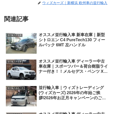
ウィズカーズ｜新横浜 欧州車の並行輸入
関連記事
オススメ並行輸入車 新車在庫｜新型
並行輸入中古車
シトロエン C4 PureTech130 フィー
ルパック 6MT 左ハンドル
オススメ並行輸入車 ディーラー中古
並行輸入中古車
車在庫｜スポーツバー＆荷台樹脂ライ
ナー付き！！メルセデス・ベンツ Xク
ラス X250d 4マチック プログレッシ
ブ 7AT 右ハンドル
並行輸入車｜ウィズトレーディング
並行輸入あれこれ
(ウィズカーズ) 2026年の年始ご挨
拶/2026年お正月キャンペーンのご案
内！