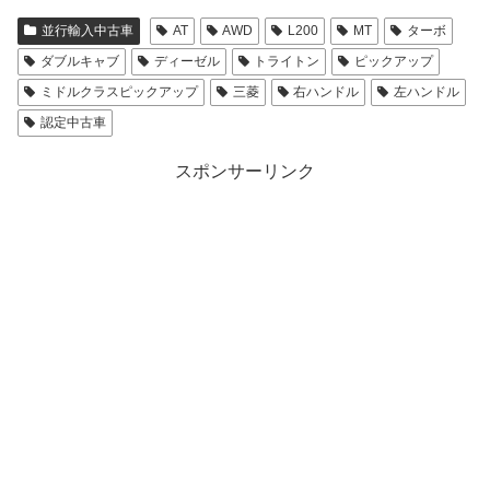
並行輸入中古車
AT
AWD
L200
MT
ターボ
ダブルキャブ
ディーゼル
トライトン
ピックアップ
ミドルクラスピックアップ
三菱
右ハンドル
左ハンドル
認定中古車
スポンサーリンク