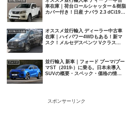
オススメ並行輸入車 ディーラー中古
並行輸入中古車
車在庫｜荷台ロールシャッター＆樹脂
カバー付き！日産 ナバラ 2.3 dCi190
Tekna ダブルキャブ 7AT 4WD 右ハン
ドル
オススメ並行輸入 ディーラー中古車
並行輸入中古車
在庫｜ハイパワー4WDもある！新マ
スク！メルセデスベンツ Vクラス
V300d アバンギャルド ロング 4Matic
9G-Tronic 左ハンドル
並行輸入 新車｜フォード プーマ/プー
フォード
マST（2019-）に乗る。日本未導入
SUVの概要・スペック・価格の情
報。
スポンサーリンク