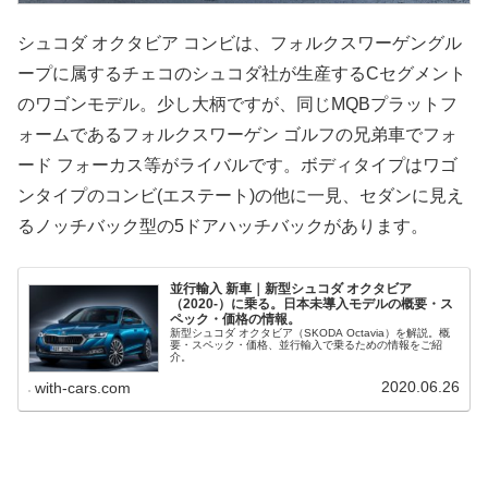
シュコダ オクタビア コンビは、フォルクスワーゲングル
ープに属するチェコのシュコダ社が生産するCセグメント
のワゴンモデル。少し大柄ですが、同じMQBプラットフ
ォームであるフォルクスワーゲン ゴルフの兄弟車でフォ
ード フォーカス等がライバルです。ボディタイプはワゴ
ンタイプのコンビ(エステート)の他に一見、セダンに見え
るノッチバック型の5ドアハッチバックがあります。
並行輸入 新車｜新型シュコダ オクタビア
（2020-）に乗る。日本未導入モデルの概要・ス
ペック・価格の情報。
新型シュコダ オクタビア（SKODA Octavia）を解説。概
要・スペック・価格、並行輸入で乗るための情報をご紹
介。
2020.06.26
with-cars.com