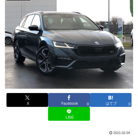
X
Facebook
はてブ
0
0
LINE
2021.02.04