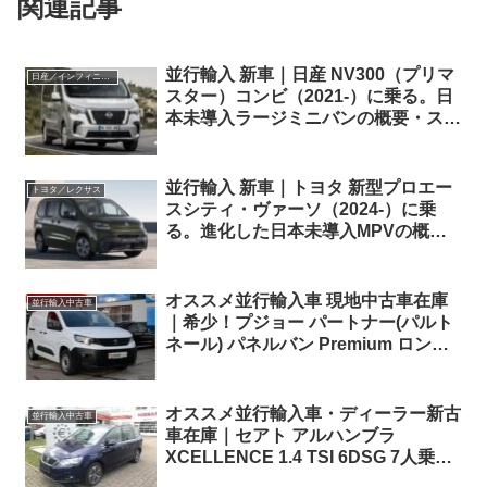
関連記事
並行輸入 新車｜日産 NV300（プリマ
日産／インフィニティ
スター）コンビ（2021-）に乗る。日
本未導入ラージミニバンの概要・スペ
ック・価格の情報。
並行輸入 新車｜トヨタ 新型プロエー
トヨタ／レクサス
スシティ・ヴァーソ（2024-）に乗
る。進化した日本未導入MPVの概
要・スペック・価格の情報。
オススメ並行輸入車 現地中古車在庫
並行輸入中古車
｜希少！プジョー パートナー(パルト
ネール) パネルバン Premium ロング
ボディ EAT8 左ハンドル
オススメ並行輸入車・ディーラー新古
並行輸入中古車
車在庫｜セアト アルハンブラ
XCELLENCE 1.4 TSI 6DSG 7人乗り
左ハンドル