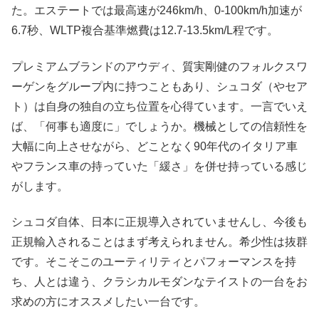
た。エステートでは最高速が246km/h、0-100km/h加速が
6.7秒、WLTP複合基準燃費は12.7-13.5km/L程です。
プレミアムブランドのアウディ、質実剛健のフォルクスワ
ーゲンをグループ内に持つこともあり、シュコダ（やセア
ト）は自身の独自の立ち位置を心得ています。一言でいえ
ば、「何事も適度に」でしょうか。機械としての信頼性を
大幅に向上させながら、どことなく90年代のイタリア車
やフランス車の持っていた「緩さ」を併せ持っている感じ
がします。
シュコダ自体、日本に正規導入されていませんし、今後も
正規輸入されることはまず考えられません。希少性は抜群
です。そこそこのユーティリティとパフォーマンスを持
ち、人とは違う、クラシカルモダンなテイストの一台をお
求めの方にオススメしたい一台です。