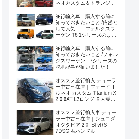
ネオカスタム＆トランジッ
トカスタムシリーズのまと
め！
並行輸入車｜購入する前に
知っておきたいこと /依然と
して人気！！フォルクスワ
ーゲン T6.1シリーズのまと
め！
並行輸入車｜購入する前に
知っておきたいこと /フォル
クスワーゲン T7シリーズの
説明記事が揃いました！
オススメ並行輸入 ディーラ
ー中古車在庫｜フォード ト
ルネオ カスタム Titanium X
2.0 6AT L2ロング ８人乗り
左ハンドル
オススメ並行輸入車 ディー
ラー中古車在庫｜シュコダ
オクタビア 2.0TSI vRS
7DSG 右ハンドル