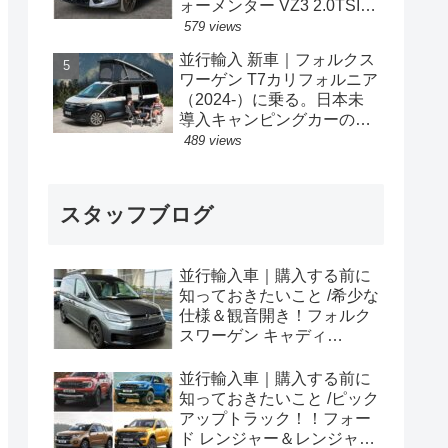
ォーメンター VZ3 2.0TSI
333PS 4Drive 7DSG 右ハン
579 views
ドル
並行輸入 新車｜フォルクス
ワーゲン T7カリフォルニア
（2024-）に乗る。日本未
導入キャンピングカーの概
要・スペック・価格の情
489 views
報。
スタッフブログ
並行輸入車｜購入する前に
知っておきたいこと /希少な
仕様＆観音開き！フォルク
スワーゲン キャディ
Edition 横浜に到着！！
並行輸入車｜購入する前に
知っておきたいこと /ピック
アップトラック！！フォー
ド レンジャー＆レンジャー