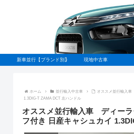
新車並行【ブランド別】
現地中古車
ホーム
並行輸入中古車
オススメ並行輸入車
1.3DIG-T ZAMA DCT 左ハンドル
オススメ並行輸入車 ディーラ
フ付き 日産キャシュカイ 1.3DIG