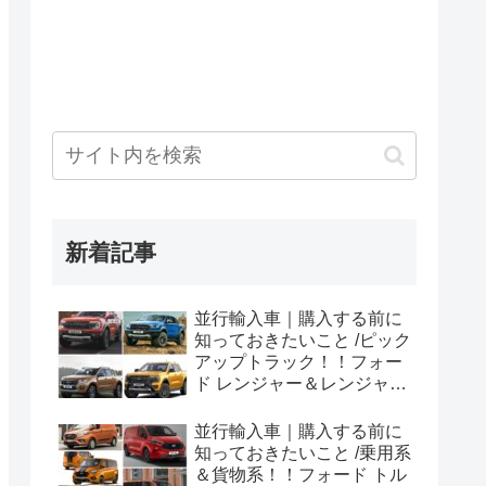
新着記事
並行輸入車｜購入する前に
知っておきたいこと /ピック
アップトラック！！フォー
ド レンジャー＆レンジャー
ラプター シリーズのまと
め！
並行輸入車｜購入する前に
知っておきたいこと /乗用系
＆貨物系！！フォード トル