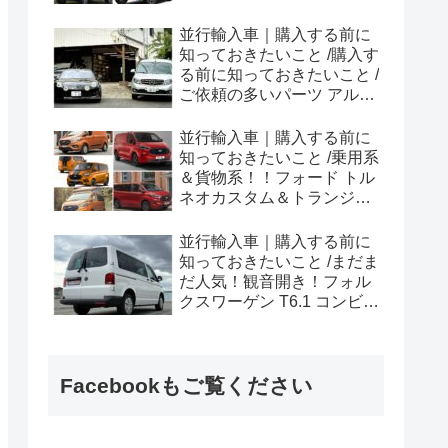
ラプター シリーズのまと
め！
並行輸入車｜購入する前に
知っておきたいこと /購入す
る前に知っておきたいこと /
ご依頼の多いパーツ アルピ
ーヌ A110欧州の純正部品
やカスタム・チューニング
並行輸入車｜購入する前に
パーツも何とかなる！②
知っておきたいこと /乗用系
＆貨物系！！フォード トル
ネオカスタム＆トランジッ
トカスタムシリーズのまと
め！
並行輸入車｜購入する前に
知っておきたいこと /まだま
だ人気！観音開き！フォル
クスワーゲン T6.1 コンビ横
浜へ向けて出港！！
Facebookもご覧ください