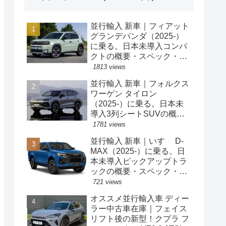
並行輸入 新車｜フィアット
グランデパンダ（2025-）
に乗る。日本未導入コンパ
クトの概要・スペック・価
格の情報。
1813 views
並行輸入 新車｜フォルクス
ワーゲン タイロン
（2025-）に乗る。日本未
導入3列シートSUVの概
要・スペック・価格の情
1781 views
報。
並行輸入 新車｜いすゞ D-
MAX（2025-）に乗る。日
本未導入ピックアップトラ
ックの概要・スペック・価
格の情報。
721 views
オススメ並行輸入車 ディー
ラー中古車在庫｜フェイス
リフト後の新型！クプラ フ