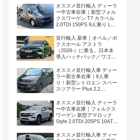
オススメ並行輸入 ディーラ
ー中古車在庫｜新型フォル
クスワーゲン T7 カラベル
2.0TDI 150PS 9人乗り LWB
8AT 左ハンドル
並行輸入 新車｜オペル／ボ
クスホール アストラ
（2026-）に乗る。日本未
導入ハッチバック／ワゴン
の概要・スペック・価格の
情報。
オススメ並行輸入車 ディー
ラー新古車在庫｜8人乗
り！新型シトロエン スペー
スツアラー Plus 2.2
BlueHDi 180 M 8AT 左ハン
ドル
オススメ並行輸入 ディーラ
ー中古車在庫｜フォルクス
ワーゲン 新型アマロック
Style 2.0TDI 205PS 10AT
右ハンドル
オススメ並行輸入車 ディー