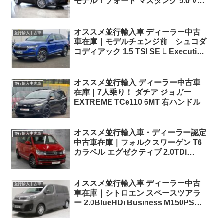
モデル！フォード マスタング 5.0 V8
GT 6AT 右ハンドル
オススメ並行輸入車 ディーラー中古
並行輸入中古車
車在庫｜モデルチェンジ前 シュコダ
コディアック 1.5 TSI SE L Executive
7人乗り 7DSG 右ハンドル
オススメ並行輸入 ディーラー中古車
並行輸入中古車
在庫｜7人乗り！ ダチア ジョガー
EXTREME TCe110 6MT 右ハンドル
オススメ並行輸入車・ディーラー認定
並行輸入中古車
中古車在庫｜フォルクスワーゲン T6
カラベル エグゼクティブ 2.0TDi
150ps SWB EU6dTE BMT 7DSG 右
ハンドル
オススメ並行輸入車 ディーラー中古
並行輸入中古車
車在庫｜シトロエン スペースツアラ
ー 2.0BlueHDi Business M150PS
6MT 右ハンドル