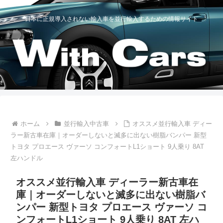
日本に正規導入されない輸入車を並行輸入するための情報サイト
ホーム
並行輸入中古車
オススメ並行輸入車 ディー
ラー新古車在庫｜オーダーしないと滅多に出ない樹脂バンパー 新型
トヨタ プロエース ヴァーソ コンフォートL1ショート 9人乗り 8AT
左ハンドル
オススメ並行輸入車 ディーラー新古車在
庫｜オーダーしないと滅多に出ない樹脂バ
ンパー 新型トヨタ プロエース ヴァーソ コ
ンフォートL1ショート 9人乗り 8AT 左ハ