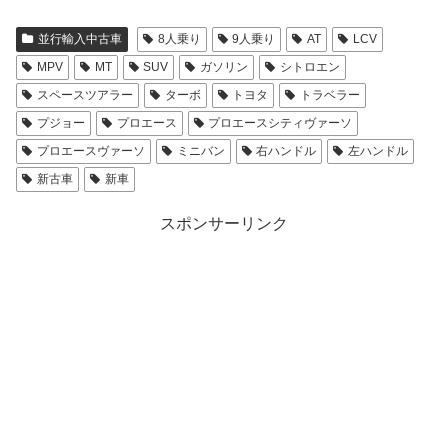
並行輸入中古車
8人乗り
9人乗り
AT
LCV
MPV
MT
SUV
ガソリン
シトロエン
スペースツアラー
ターボ
トヨタ
トラベラー
プジョー
プロエース
プロエースシティヴァーソ
プロエースヴァーソ
ミニバン
右ハンドル
左ハンドル
新古車
新車
スポンサーリンク