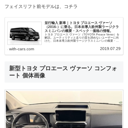
フェイスリフト前モデルは、コチラ
並行輸入 新車｜トヨタ プロエース ヴァーソ
（2016-）に乗る。日本未導入欧州製ラージクラ
スミニバンの概要・スペック・価格の情報。
トヨタ プロエース ヴァーソ（TOYOTA Proace Verso）を
解説。ユーティリティと走りの質を諦めないユーザーに向
けた、日本未導入欧州製ラージクラスミニバンの概要・ス
ペック・価格、並行輸入で乗るための情報をご紹介。
2019.07.29
with-cars.com
新型トヨタ プロエース ヴァーソ コンフォ
ート 個体画像