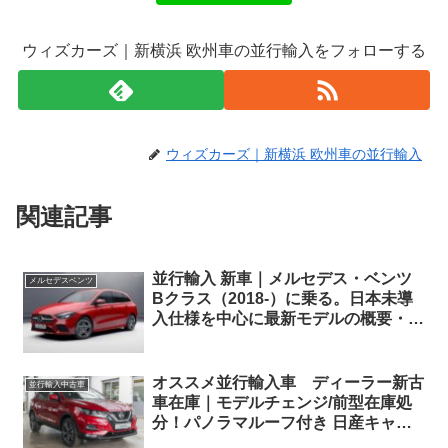
ウィズカーズ｜新横浜 欧州車の並行輸入をフォローする
ウィズカーズ｜新横浜 欧州車の並行輸入
関連記事
並行輸入 新車｜メルセデス・ベンツ
メルセデスベンツ
Bクラス（2018-）に乗る。日本未導
入仕様を中心に最新モデルの概要・ス
ペック・価格の情報。
オススメ並行輸入車 ディーラー新古
並行輸入中古車
車在庫｜モデルチェンジ/前型在庫処
分！パノラマルーフ付き 日産キャシ
ュカイ 1.3DIG-T ZAMA DCT 左ハン