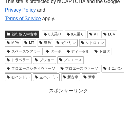
This site is protected by reCAPTCHA and the Google
Privacy Policy
and
Terms of Service
apply.
並行輸入中古車
8人乗り
9人乗り
AT
LCV
MPV
MT
SUV
ガソリン
シトロエン
スペースツアラー
ターボ
ディーゼル
トヨタ
トラベラー
プジョー
プロエース
プロエースシティヴァーソ
プロエースヴァーソ
ミニバン
右ハンドル
左ハンドル
新古車
新車
スポンサーリンク