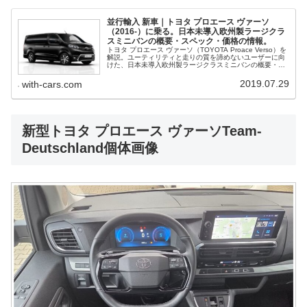
並行輸入 新車｜トヨタ プロエース ヴァーソ
（2016-）に乗る。日本未導入欧州製ラージクラ
スミニバンの概要・スペック・価格の情報。
トヨタ プロエース ヴァーソ（TOYOTA Proace Verso）を
解説。ユーティリティと走りの質を諦めないユーザーに向
けた、日本未導入欧州製ラージクラスミニバンの概要・ス
ペック・価格、並行輸入で乗るための情報をご紹介。
2019.07.29
with-cars.com
新型トヨタ プロエース ヴァーソTeam-
Deutschland個体画像