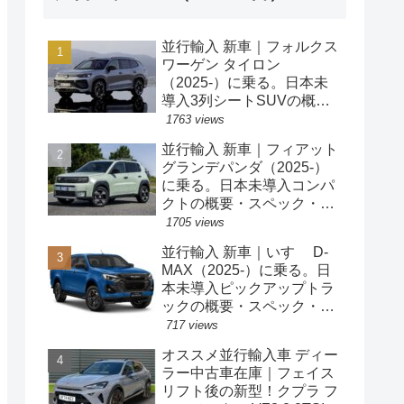
並行輸入 新車｜フォルクス
ワーゲン タイロン
（2025-）に乗る。日本未
導入3列シートSUVの概
要・スペック・価格の情
1763 views
報。
並行輸入 新車｜フィアット
グランデパンダ（2025-）
に乗る。日本未導入コンパ
クトの概要・スペック・価
格の情報。
1705 views
並行輸入 新車｜いすゞ D-
MAX（2025-）に乗る。日
本未導入ピックアップトラ
ックの概要・スペック・価
格の情報。
717 views
オススメ並行輸入車 ディー
ラー中古車在庫｜フェイス
リフト後の新型！クプラ フ