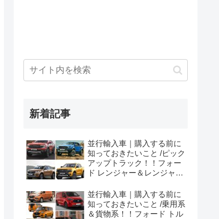
新着記事
並行輸入車｜購入する前に
知っておきたいこと /ピック
アップトラック！！フォー
ド レンジャー＆レンジャー
ラプター シリーズのまと
め！
並行輸入車｜購入する前に
知っておきたいこと /乗用系
＆貨物系！！フォード トル