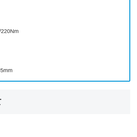
220Nm
55mm
て