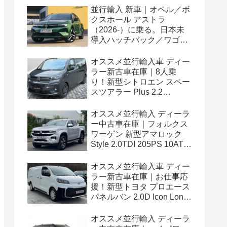
並行輸入 新車｜オペル／ボ
クスホール アストラ
（2026-）に乗る。日本未
導入ハッチバック／ワゴン
の概要・スペック・価格の
情報。
オススメ並行輸入車 ディー
ラー新古車在庫｜8人乗
り！新型シトロエン スペー
スツアラー Plus 2.2
BlueHDi 180 M 8AT 左ハン
ドル
オススメ並行輸入 ディーラ
ー中古車在庫｜フォルクス
ワーゲン 新型アマロック
Style 2.0TDI 205PS 10AT
右ハンドル
オススメ並行輸入車 ディー
ラー新古車在庫｜お仕事応
援！新型トヨタ プロエース
パネルバン 2.0D Icon Long
3人乗り6MT 右ハンドル
オススメ並行輸入 ディーラ