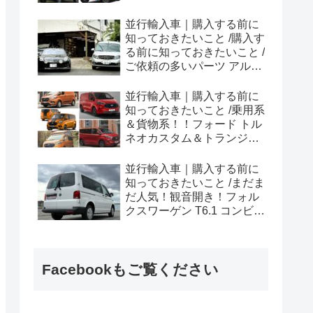
ラプター シリーズのまと
め！
並行輸入車｜購入する前に
知っておきたいこと /購入す
る前に知っておきたいこと /
ご依頼の多いパーツ アルピ
ーヌ A110欧州の純正部品
やカスタム・チューニング
並行輸入車｜購入する前に
パーツも何とかなる！②
知っておきたいこと /乗用系
＆貨物系！！フォード トル
ネオカスタム＆トランジッ
トカスタムシリーズのまと
め！
並行輸入車｜購入する前に
知っておきたいこと /まだま
だ人気！観音開き！フォル
クスワーゲン T6.1 コンビ横
浜へ向けて出港！！
Facebookもご覧ください