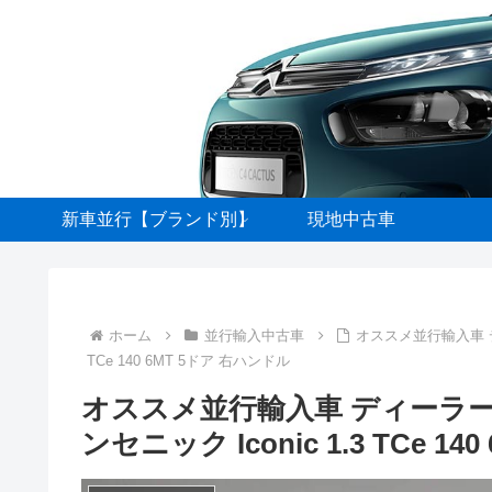
新車並行【ブランド別】
現地中古車
ホーム
並行輸入中古車
オススメ並行輸入車 デ
TCe 140 6MT 5ドア 右ハンドル
オススメ並行輸入車 ディーラー
ンセニック Iconic 1.3 TCe 1