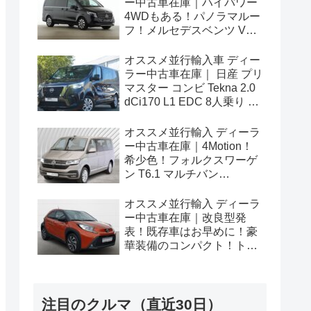
ー中古車在庫｜ハイパワー
4WDもある！パノラマルー
フ！メルセデスベンツ Vク
ラス V300d アバンギャルド
ロング 4Matic 9G-Tronic 左
オススメ並行輸入車 ディー
ハンドル
ラー中古車在庫｜ 日産 プリ
マスター コンビ Tekna 2.0
dCi170 L1 EDC 8人乗り 左
ハンドル
オススメ並行輸入 ディーラ
ー中古車在庫｜4Motion！
希少色！フォルクスワーゲ
ン T6.1 マルチバン
Generation Six SWB 2.0TDI
204PS 7人乗り 7DSG 左ハ
オススメ並行輸入 ディーラ
ンドル
ー中古車在庫｜改良型発
表！既存車はお早めに！豪
華装備のコンパクト！トヨ
タ アイゴX パルス 1.0VVT-i
CVT 左ハンドル
注目のクルマ（直近30日）