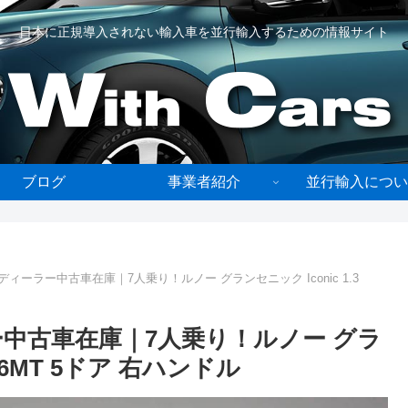
日本に正規導入されない輸入車を並行輸入するための情報サイト
ブログ
事業者紹介
並行輸入につい
ィーラー中古車在庫｜7人乗り！ルノー グランセニック Iconic 1.3
中古車在庫｜7人乗り！ルノー グラ
40 6MT 5ドア 右ハンドル