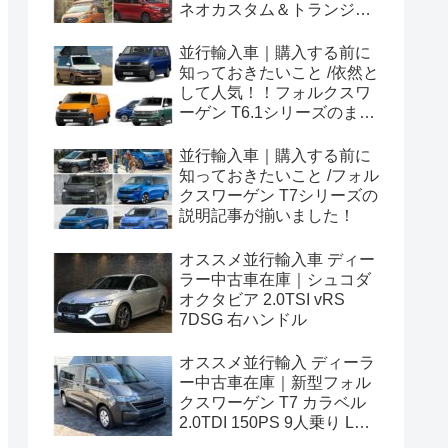
ネオカスタム＆トランジッ
トカスタムシリーズのまと
め！
並行輸入車｜購入する前に
知っておきたいこと /依然と
して人気！！フォルクスワ
ーゲン T6.1シリーズのまと
め！
並行輸入車｜購入する前に
知っておきたいこと /フォル
クスワーゲン T7シリーズの
説明記事が揃いました！
オススメ並行輸入車 ディー
ラー中古車在庫｜シュコダ
オクタビア 2.0TSI vRS
7DSG 右ハンドル
オススメ並行輸入 ディーラ
ー中古車在庫｜新型フォル
クスワーゲン T7 カラベル
2.0TDI 150PS 9人乗り LWB
8AT 左ハンドル