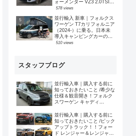
ォーメンター VZ3 2.0TSI
333PS 4Drive 7DSG 右ハン
578 views
ドル
並行輸入 新車｜フォルクス
ワーゲン T7カリフォルニア
（2024-）に乗る。日本未
導入キャンピングカーの概
要・スペック・価格の情
510 views
報。
スタッフブログ
並行輸入車｜購入する前に
知っておきたいこと /希少な
仕様＆観音開き！フォルク
スワーゲン キャディ
Edition 横浜に到着！！
並行輸入車｜購入する前に
知っておきたいこと /ピック
アップトラック！！フォー
ド レンジャー＆レンジャー