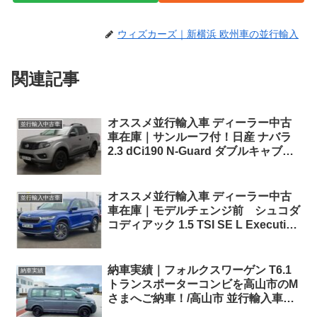
ウィズカーズ｜新横浜 欧州車の並行輸入
関連記事
オススメ並行輸入車 ディーラー中古
並行輸入中古車
車在庫｜サンルーフ付！日産 ナバラ
2.3 dCi190 N-Guard ダブルキャブ
7AT 4WD 右ハンドル
オススメ並行輸入車 ディーラー中古
並行輸入中古車
車在庫｜モデルチェンジ前 シュコダ
コディアック 1.5 TSI SE L Executive
7人乗り 7DSG 右ハンドル
納車実績｜フォルクスワーゲン T6.1
納車実績
トランスポーターコンビを高山市のM
さまへご納車！/高山市 並行輸入車相
談会お礼！