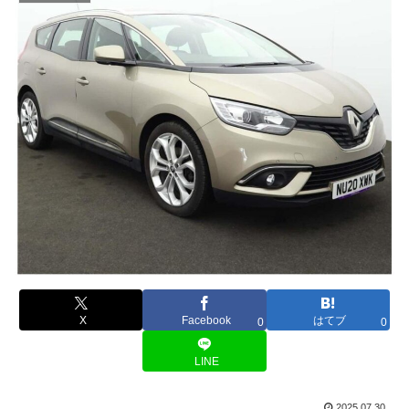
X
Facebook
はてブ
0
0
LINE
2025.07.30