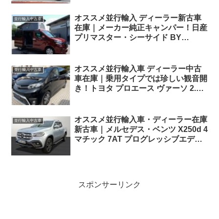
オススメ並行輸入 ディーラー新古車
並行輸入中古車
在庫｜メーカー純正キャンパー！日産
プリマスター・シーサイド BY
DETHLEFFS dCi170 6EDC 左ハンド
ル
オススメ並行輸入車 ディーラー中古
並行輸入中古車
車在庫｜乗用タイプでは珍しい観音開
き！トヨタ プロエース ヴァーソ 2.0D
シャトル 144PS ロング 8AT 左ハンド
ル 9人乗り
オススメ並行輸入車・ディーラー在庫
並行輸入中古車
新古車｜メルセデス・ベンツ X250d 4
マチック 7AT プログレッシブエディ
ション 左ハンドル
スポンサーリンク