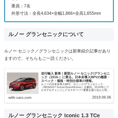
乗員：7名
外形寸法：全長4,634×全幅1,866×全高1,655mm
ルノー グランセニックについて
ルノー セニック／グランセニックは新車紹介記事があり
ますので、そちらもご一読ください。
並行輸入 新車｜新型ルノー セニック/グランセニ
ック（2016-）に乗る。日本未導入MPVの概要・
スペック・価格・特別仕様車の情報。
ルノーの日本未導入MPV、セニック/グランセニック
（RENAULT Scenic/GrandScenic）を解説。2016年にフ
ルモデルチェンジしクロスオーバー要素を盛り込んだ現行
モデルの概要・スペック・価格・特別仕様車等、並行輸入
で乗るための情報をご紹介。
2019.06.06
with-cars.com
ルノー グランセニック Iconic 1.3 TCe