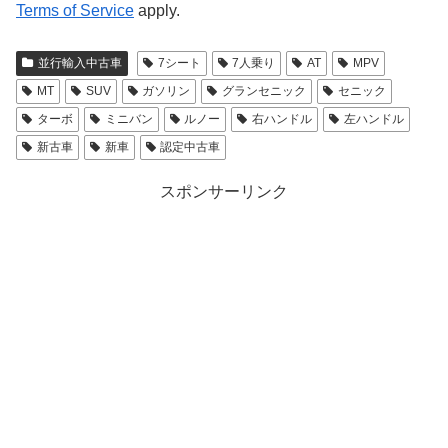
Terms of Service
apply.
並行輸入中古車
7シート
7人乗り
AT
MPV
MT
SUV
ガソリン
グランセニック
セニック
ターボ
ミニバン
ルノー
右ハンドル
左ハンドル
新古車
新車
認定中古車
スポンサーリンク