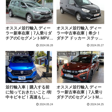
オススメ並行輸入 ディー
オススメ並行輸入 ディー
ラー新車在庫｜7人乗りダ
ラー中古車在庫｜希少！
チアのCセグメントMPVモ
ダチア ドッカー ステップ
デル ダチア ジョガー エッ
ウェイプラスTCe 130
2024.06.28
2024.05.27
センシャル TCe110 6MT
6MT 左ハンドル
左ハンドル
並行輸入あれこれ
並行輸入中古車
並行輸入車｜購入する前
オススメ並行輸入 ディー
に知っておきたいこと /街
ラー新古車在庫｜7人乗り
中キビキビ！高速もしっ
ダチアのCセグメントMPV
かり！小型MPVが楽し
モデル ダチア ジョガー エ
2024.05.24
2024.04.25
い！
クストリーム TCe110