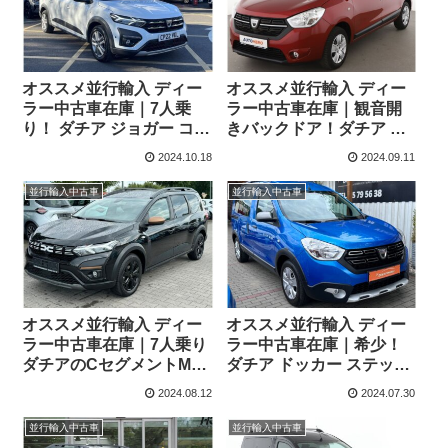
オススメ並行輸入 ディー
オススメ並行輸入 ディー
ラー中古車在庫｜7人乗
ラー中古車在庫｜観音開
り！ ダチア ジョガー コン
きバックドア！ダチア ド
フォート TCe110 6MT 右
ッカー コンフォート TCe
2024.10.18
2024.09.11
ハンドル
130 6MT 左ハンドル
並行輸入中古車
並行輸入中古車
オススメ並行輸入 ディー
オススメ並行輸入 ディー
ラー中古車在庫｜7人乗り
ラー中古車在庫｜希少！
ダチアのCセグメントMPV
ダチア ドッカー ステップ
モデル ダチア ジョガー エ
ウェイプラスTCe 130
2024.08.12
2024.07.30
クストリーム TCe110
6MT 左ハンドル
6MT 左ハンドル
並行輸入中古車
並行輸入中古車