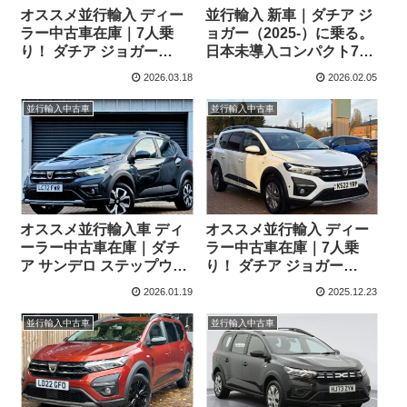
オススメ並行輸入 ディー
並行輸入 新車｜ダチア ジ
ラー中古車在庫｜7人乗
ョガー（2025-）に乗る。
り！ ダチア ジョガー
日本未導入コンパクト7シ
EXTREME TCe110 6MT
ーターMPVの概要・スペ
2026.03.18
2026.02.05
右ハンドル
ック・価格の情報。
並行輸入中古車
並行輸入中古車
オススメ並行輸入車 ディ
オススメ並行輸入 ディー
ーラー中古車在庫｜ダチ
ラー中古車在庫｜7人乗
ア サンデロ ステップウェ
り！ ダチア ジョガー
イ プレステージ Tce90
Comfort TCe110 6MT 右
2026.01.19
2025.12.23
CVT 右ハンドル
ハンドル
並行輸入中古車
並行輸入中古車