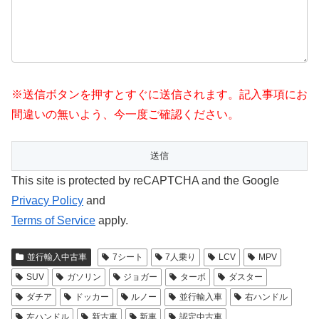
※送信ボタンを押すとすぐに送信されます。記入事項にお
間違いの無いよう、今一度ご確認ください。
This site is protected by reCAPTCHA and the Google
Privacy Policy
and
Terms of Service
apply.
並行輸入中古車
7シート
7人乗り
LCV
MPV
SUV
ガソリン
ジョガー
ターボ
ダスター
ダチア
ドッカー
ルノー
並行輸入車
右ハンドル
左ハンドル
新古車
新車
認定中古車