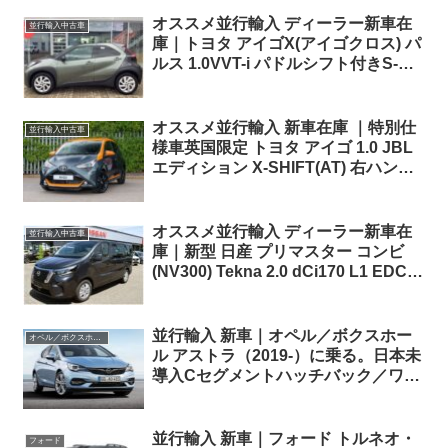
オススメ並行輸入 ディーラー新車在
並行輸入中古車
庫｜トヨタ アイゴX(アイゴクロス) パ
ルス 1.0VVT-i パドルシフト付きS-
CVT 左ハンドル
オススメ並行輸入 新車在庫 ｜特別仕
並行輸入中古車
様車英国限定 トヨタ アイゴ 1.0 JBL
エディション X-SHIFT(AT) 右ハンド
ル
オススメ並行輸入 ディーラー新車在
並行輸入中古車
庫｜新型 日産 プリマスター コンビ
(NV300) Tekna 2.0 dCi170 L1 EDC (8
人乗り) 左ハンドル
並行輸入 新車｜オペル／ボクスホー
オペル／ボクスホール
ル アストラ（2019-）に乗る。日本未
導入Cセグメントハッチバック／ワゴ
ンの概要・スペック・価格の情報。
並行輸入 新車｜フォード トルネオ・
フォード