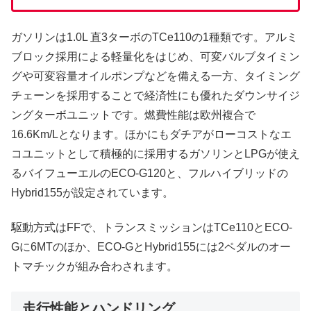
ガソリンは1.0L 直3ターボのTCe110の1種類です。アルミ
ブロック採用による軽量化をはじめ、可変バルブタイミン
グや可変容量オイルポンプなどを備える一方、タイミング
チェーンを採用することで経済性にも優れたダウンサイジ
ングターボユニットです。燃費性能は欧州複合で
16.6Km/Lとなります。ほかにもダチアがローコストなエ
コユニットとして積極的に採用するガソリンとLPGが使え
るバイフューエルのECO-G120と、フルハイブリッドの
Hybrid155が設定されています。
駆動方式はFFで、トランスミッションはTCe110とECO-
Gに6MTのほか、ECO-GとHybrid155には2ペダルのオー
トマチックが組み合わされます。
走行性能とハンドリング