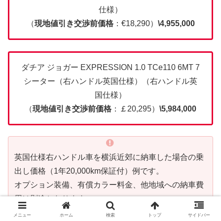
仕様）
（
現地値引き交渉前価格
：€18,290）
\4,955,000
ダチア ジョガー EXPRESSION 1.0 TCe110 6MT 7
シーター（右ハンドル英国仕様）（右ハンドル英
国仕様）
（
現地値引き交渉前価格
：￡20,295）
\5,984,000
英国仕様右ハンドル車を横浜近郊に納車した場合の乗
出し価格（1年20,000km保証付）例です。
オプション装備、有償カラー料金、他地域への納車費
用は別途となります。
特殊な地域以外は全国納車対応いたします。
メニュー
ホーム
検索
トップ
サイドバー