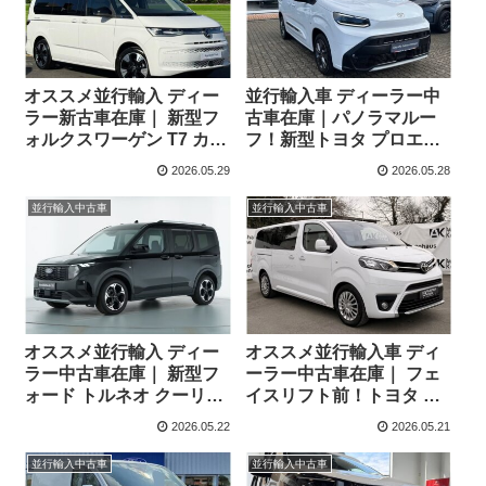
オススメ並行輸入 ディー
並行輸入車 ディーラー中
ラー新古車在庫｜ 新型フ
古車在庫｜パノラマルー
ォルクスワーゲン T7 カリ
フ！新型トヨタ プロエー
フォルニア オーシャン
スシティヴァーソ Lounge
2026.05.29
2026.05.28
2.0TDI 150PS 8AT 右ハン
1.5 D4-D Turbo 8AT 左ハ
ドル
ンドル
並行輸入中古車
並行輸入中古車
オススメ並行輸入 ディー
オススメ並行輸入車 ディ
ラー中古車在庫｜ 新型フ
ーラー中古車在庫｜ フェ
ォード トルネオ クーリエ
イスリフト前！トヨタ プ
1.0Eco Boost Active 7AT
ロエース ヴァーソ L2ロン
2026.05.22
2026.05.21
左ハンドル
グ 9人乗り 8AT 左ハンド
ル
並行輸入中古車
並行輸入中古車