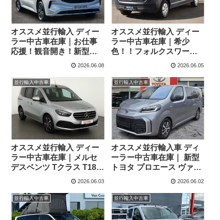
オススメ並行輸入 ディー
オススメ並行輸入 ディー
ラー中古車在庫｜お仕事
ラー中古車在庫｜希少
応援！観音開き！新型フ
色！！フォルクスワーゲ
ォード トランジット カス
ン T6.1 カラベル コンフォ
2026.06.08
2026.06.05
タム パネルバン Limited
ートライン LWB 2.0TDI
L1H1 2.0 8AT 3人乗り 右
150PS 8人乗り 7DSG 左
並行輸入中古車
並行輸入中古車
ハンドル
ハンドル
オススメ並行輸入 ディー
オススメ並行輸入車 ディ
ラー中古車在庫｜メルセ
ーラー中古車在庫｜ 新型
デスベンツ Tクラス T180
トヨタ プロエース ヴァー
プログレッシブ 7AT 左ハ
ソ Team-Deutschland L2
2026.06.03
2026.06.02
ンドル
ロング 8人乗り 8AT 左ハ
ンドル
並行輸入中古車
並行輸入中古車