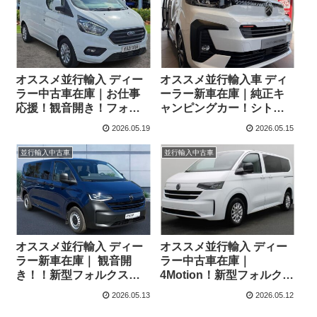
オススメ並行輸入 ディー
オススメ並行輸入車 ディ
ラー中古車在庫｜お仕事
ーラー新車在庫｜純正キ
応援！観音開き！フォー
ャンピングカー！シトロ
ド トランジット カスタム
エン HOLIDAYS 2.0
2026.05.19
2026.05.15
パネルバン Limited L1H1
BlueHDi180 EAT8 右ハン
2.0 6AT 3人乗り 右ハンド
ドル
並行輸入中古車
並行輸入中古車
ル
オススメ並行輸入 ディー
オススメ並行輸入 ディー
ラー新車在庫｜ 観音開
ラー中古車在庫｜
き！！新型フォルクスワ
4Motion！新型フォルクス
ーゲン T7 コンビ 2.0TDI
ワーゲン T7 カラベル Life
2026.05.13
2026.05.12
150PS 9人乗り LWB 8AT
4Motion 2.0TDI 150PS 9