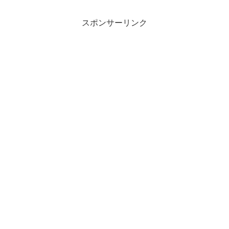
左ハンドル
人乗り 8AT 左ハンドル
スポンサーリンク