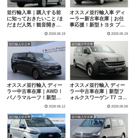
並行輸入車｜購入する前
オススメ並行輸入車 ディ
に知っておきたいこと /ま
ーラー新古車在庫｜お仕
だまだ人気！観音開き！
事応援！新型トヨタ プロ
フォルクスワーゲン T6.1
エース パネルバン 2.0D
2026.06.19
2026.06.19
コンビ横浜へ向けて出
Icon Long 3人乗り6MT 右
港！！
ハンドル
並行輸入中古車
並行輸入中古車
オススメ並行輸入 ディー
オススメ並行輸入 ディー
ラー中古車在庫｜AWD！
ラー中古車在庫｜新型フ
パノラマルーフ！新型フ
ォルクスワーゲン T7 コン
ォード トルネオ カスタム
ビ 2.0TDI 150PS 9人乗り
2026.06.12
2026.06.09
Titanium 2.0 8AT ロング
SWB 8AT 左ハンドル
８人乗り 左ハンドル
並行輸入中古車
並行輸入中古車