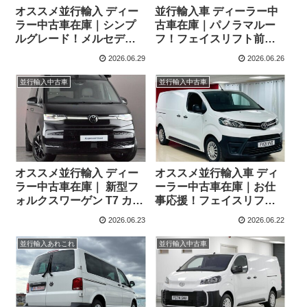
オススメ並行輸入 ディー
並行輸入車 ディーラー中
ラー中古車在庫｜シンプ
古車在庫｜パノラマルー
ルグレード！メルセデス
フ！フェイスリフト前！
ベンツ シタン 113 PRO
トヨタ プロエースシティ
2026.06.29
2026.06.26
7AT 左ハンドル
ヴァーソ L1 チームドイツ
1.2 Turbo EAT8 左ハンド
並行輸入中古車
並行輸入中古車
ル
オススメ並行輸入 ディー
オススメ並行輸入車 ディ
ラー中古車在庫｜ 新型フ
ーラー中古車在庫｜お仕
ォルクスワーゲン T7 カリ
事応援！フェイスリフト
フォルニア オーシャン
前トヨタ プロエース パネ
2026.06.23
2026.06.22
2.0TDI 150PS 8AT 右ハン
ルバン 1.5D Icon Medium
ドル
3人乗り6MT 右ハンドル
並行輸入あれこれ
並行輸入中古車