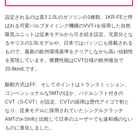
設定されるのは直3 1.0Lのガソリンの1種類。1KR-FEと呼
ばれる可変バルブタイミング機構のVVT-iを採用した自然
吸気ユニットは従来モデルから引き続き設定。兄貴分とな
るヤリスの1.0Lモデルや、日本ではパッソにも搭載される
もので、最新の欧州環境基準をクリアしながら高い信頼性
を実現しています。燃費性能はCVT仕様の欧州複合で
20.8km/Lです。
駆動方式はFF。そしてポイントはトランスミッション。
コンベンショナルな5MTのほか、パドルシフト付きの
CVT（S-CVT）が設定。CVTの採用は歴代アイゴで初と
なり、従来モデルに採用されていたシングルクラッチ
AMTのx-Shiftと比較して日本のユーザーでも違和感のない
ものに進化しました。