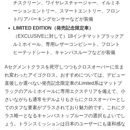
チスクリーン、ワイヤレスチャージャー、イルミネ
ーションエントリー、スマートエントリー、フロン
ト/リアパーキングセンサーなどが装備
LIMITED EDITION（発売記念限定車）
（EXCLUSIVEに対して）18インチマットブラックア
ルミホイール、専用レザーコンビシート、フロント
ヒーテッドシート、キャンバスルーフなどが装備
Aセグメントクラスを死守しつつもクロスオーバーに生ま
れ変わったアイゴクロス。おすすめについては、デビュー
直後しか選べない発売記念限定車のLimited系はマットブ
ラックのアルミホイールに専用エクステリアを備えて、小
さいながらも通常モデルよりもさらにクロスオーバーとし
てのタフな要素がプラスされており魅力的です。これにク
ラス唯一となるキャンバストップルーフの選択もよいでし
ょう。トランスミッションは日本のユーザーにも違和感な