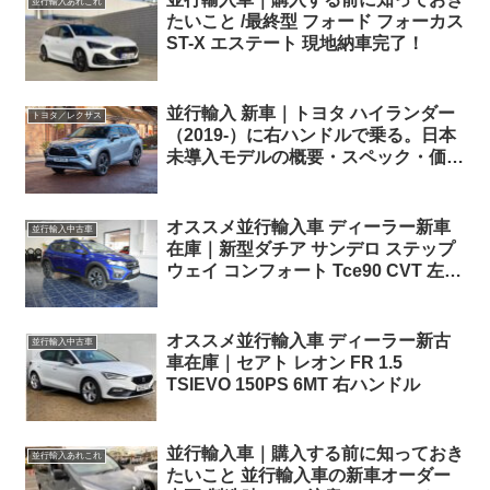
並行輸入あれこれ
たいこと /最終型 フォード フォーカス
ST-X エステート 現地納車完了！
並行輸入 新車｜トヨタ ハイランダー
トヨタ／レクサス
（2019-）に右ハンドルで乗る。日本
未導入モデルの概要・スペック・価格
の情報
オススメ並行輸入車 ディーラー新車
並行輸入中古車
在庫｜新型ダチア サンデロ ステップ
ウェイ コンフォート Tce90 CVT 左ハ
ンドル
オススメ並行輸入車 ディーラー新古
並行輸入中古車
車在庫｜セアト レオン FR 1.5
TSIEVO 150PS 6MT 右ハンドル
並行輸入車｜購入する前に知っておき
並行輸入あれこれ
たいこと 並行輸入車の新車オーダー