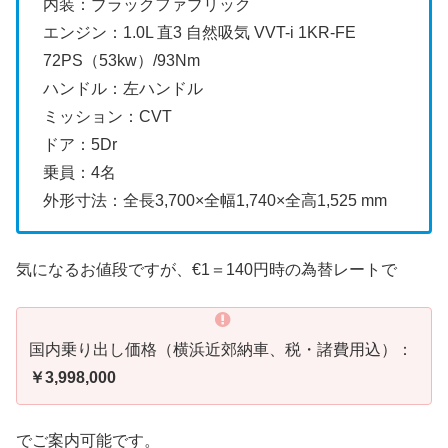
内装：ブラックファブリック
エンジン：1.0L 直3 自然吸気 VVT-i 1KR-FE
72PS（53kw）/93Nm
ハンドル：左ハンドル
ミッション：CVT
ドア：5Dr
乗員：4名
外形寸法：全長3,700×全幅1,740×全高1,525 mm
気になるお値段ですが、€1＝140円時の為替レートで
国内乗り出し価格（横浜近郊納車、税・諸費用込）：
￥3,998,000
でご案内可能です。