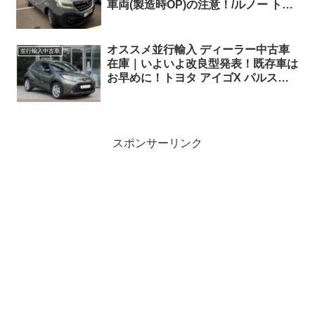
車両(製造時OP)の注意！/ルノー トラ
フィック パッセンジャー 9人乗り
オススメ並行輸入 ディーラー中古車
並行輸入中古車
在庫｜いよいよ改良型発表！既存車は
お早めに！トヨタ アイゴX パルス
1.0VVT-i パドルシフト付きS-CVT 左
ハンドル
スポンサーリンク