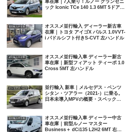
車在庫｜7人乗り！ルノー グランセニ
ック Iconic TCe 140 1.3 6MT 5ドア
右ハンドル
オススメ並行輸入 ディーラー新古車
並行輸入中古車
在庫｜トヨタ アイゴX パルス 1.0VVT-
i パドルシフト付きS-CVT 左ハンドル
オススメ並行輸入車 ディーラー新古
並行輸入中古車
車在庫｜新型フィアット ティーポ 1.0
Cross 5MT 左ハンドル
並行輸入 新車｜メルセデス・ベンツ
メルセデスベンツ
シタン・ツアラー（2021-）に乗る。
日本未導入MPVの概要・スペック・
価格の情報。
オススメ並行輸入車 ディーラー中古
並行輸入中古車
車在庫｜前型ルノー マスター
Business＋ dCi135 L2H2 6MT 右ハ