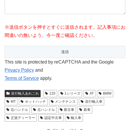
※送信ボタンを押すとすぐに送信されます。記入事項にお
間違いの無いよう、今一度ご確認ください。
This site is protected by reCAPTCHA and the Google
Privacy Policy
and
Terms of Service
apply.
並行輸入あれこれ
120
1シリーズ
AT
BMW
MT
ホットハッチ
メンテナンス
並行輸入車
右ハンドル
左ハンドル
新古車
新車
正規ディーラー
認定中古車
輸入車