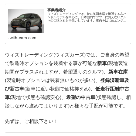
事業者紹介
ウィズトレーディングでは、特に英国市場で流通する右ハ
ンドルモデルを中心に、日本国内でフツーに買えないクル
マのご購入をお手伝いしています。車両をはじめエンジ
ン・カラー・内装・仕様等を可能な限り、お客様のご希望
に合わせてオーダー、ご用意します。...
with-cars.com
ウィズトレーディング(ウィズカーズ)では、ご自身の希望
で製造時オプションを装着する事が可能な
新車
(現地製造
期間がプラスされますが、希望通りのクルマ)、
新車在庫
(製造時オプションは装着無いものが多い)、
登録済新車及
び新古車
(新車に近い状態で価格抑えめ)、
低走行距離中古
車
(現地で状態も確認安心)、
希望の中古車
(状態確認し、相
談しながら進めてまいります)と様々な手配が可能です。
先ずは、ご相談下さい！