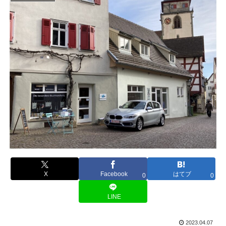
X
Facebook
はてブ
0
0
LINE
2023.04.07