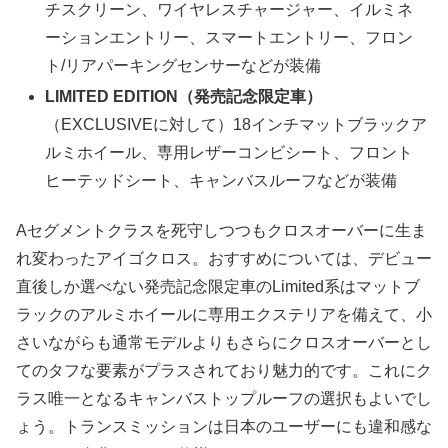
チスクリーン、ワイヤレスチャージャー、イルミネ
ーションエントリー、スマートエントリー、フロン
ト/リアパーキングセンサーなどが装備
LIMITED EDITION（発売記念限定車）
（EXCLUSIVEに対して）18インチマットブラックア
ルミホイール、専用レザーコンビシート、フロント
ヒーテッドシート、キャンバスルーフなどが装備
Aセグメントクラスを死守しつつもクロスオーバーに生ま
れ変わったアイゴクロス。おすすめについては、デビュー
直後しか選べない発売記念限定車のLimited系はマットブ
ラックのアルミホイールに専用エクステリアを備えて、小
さいながらも通常モデルよりもさらにクロスオーバーとし
てのタフな要素がプラスされており魅力的です。これにク
ラス唯一となるキャンバストップルーフの選択もよいでし
ょう。トランスミッションは日本のユーザーにも違和感な