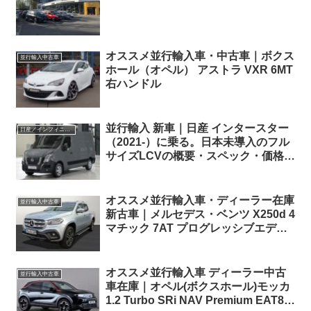
オススメ並行輸入車・中古車｜ボクス
並行輸入中古車
ホール（オペル） アストラ VXR 6MT
右ハンドル
並行輸入 新車｜日産 インタースター
日産／インフィニティ
（2021-）に乗る。日本未導入のフル
サイズLCVの概要・スペック・価格の
情報。
オススメ並行輸入車・ディーラー在庫
並行輸入中古車
新古車｜メルセデス・ベンツ X250d 4
マチック 7AT プログレッシブエディ
ション 左ハンドル
オススメ並行輸入車 ディーラー中古
並行輸入中古車
車在庫｜オペル(ボクスホール)モッカ
1.2 Turbo SRi NAV Premium EAT8