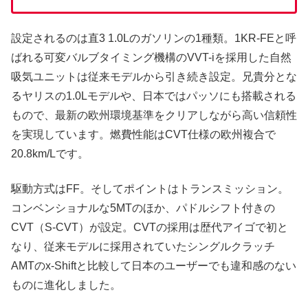
設定されるのは直3 1.0Lのガソリンの1種類。1KR-FEと呼
ばれる可変バルブタイミング機構のVVT-iを採用した自然
吸気ユニットは従来モデルから引き続き設定。兄貴分とな
るヤリスの1.0Lモデルや、日本ではパッソにも搭載される
もので、最新の欧州環境基準をクリアしながら高い信頼性
を実現しています。燃費性能はCVT仕様の欧州複合で
20.8km/Lです。
駆動方式はFF。そしてポイントはトランスミッション。
コンベンショナルな5MTのほか、パドルシフト付きの
CVT（S-CVT）が設定。CVTの採用は歴代アイゴで初と
なり、従来モデルに採用されていたシングルクラッチ
AMTのx-Shiftと比較して日本のユーザーでも違和感のない
ものに進化しました。