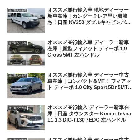
オススメ並行輸入車 現地ディーラー
並行輸入中古車
新車在庫｜カングー？レア早い者勝
ち！日産 NV250 ダブルキャビンバン
L2(ロングボディ) dCi115 6MT 左ハン
ドル
オススメ並行輸入車 ディーラー新車
並行輸入中古車
在庫｜新型フィアット ティーポ 1.0
Cross 5MT 左ハンドル
オススメ並行輸入車 ディーラー中古
並行輸入中古車
車在庫｜コンパクト＆MT！ フィアッ
ト ティーポ 1.0 City Sport 5Dr 5MT
右ハンドル
オススメ並行輸入 ディーラー新車在
並行輸入中古車
庫｜日産 タウンスター Kombi Tekna
L1 1.3 DIG-T130 7EDC 左ハンドル
オススメ並行輸入車 ディーラー中古