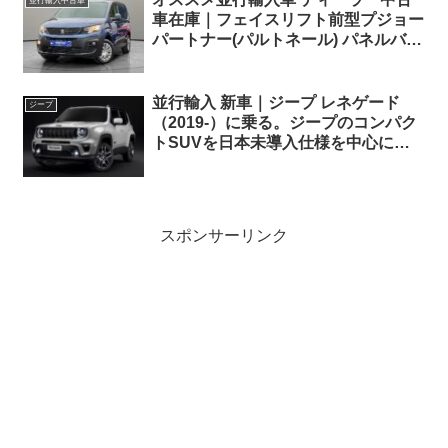
並行輸入中古車
車在庫｜フェイスリフト前型プジョー
パートナー(パルトネール) パネルバン
Professional L1 EAT8 右ハンドル
並行輸入 新車｜ジープ レネゲード
ジープ
（2019-）に乗る。ジープのコンパク
トSUVを日本未導入仕様を中心に概
要・スペック・価格の情報。
スポンサーリンク