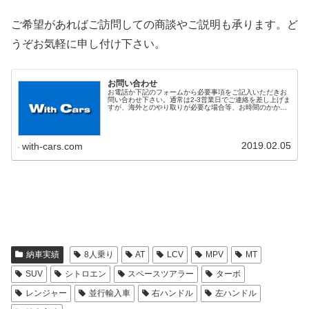
ご希望があればご訪問しての商談やご説明も承ります。ど
うぞお気軽に申し付け下さい。
お問い合わせ
お電話か下記のフォームから必要事項をご記入いただきお
問い合わせ下さい。通常は2-3営業日でご連絡を差し上げま
すが、海外とのやり取りが必要な場合等、お時間のかかる
案件の場合にはその旨ご連絡いたします。また、お問い合
わせ内容によってはご回答を見...
2019.02.05
with-cars.com
納車実績
8人乗り
AT
LCV
MPV
MT
SUV
シトロエン
スペースツアラー
ターボ
レンジャー
並行輸入車
右ハンドル
左ハンドル