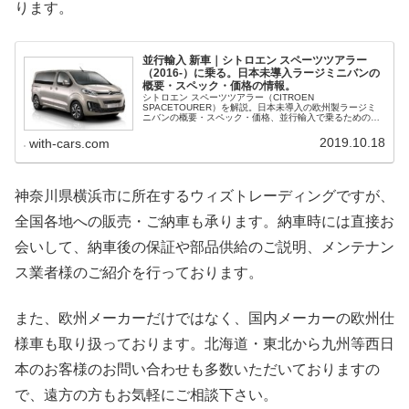
ります。
並行輸入 新車｜シトロエン スペーツツアラー
（2016-）に乗る。日本未導入ラージミニバンの
概要・スペック・価格の情報。
シトロエン スペーツツアラー（CITROEN
SPACETOURER）を解説。日本未導入の欧州製ラージミ
ニバンの概要・スペック・価格、並行輸入で乗るための情
報をご紹介。
2019.10.18
with-cars.com
神奈川県横浜市に所在するウィズトレーディングですが、
全国各地への販売・ご納車も承ります。納車時には直接お
会いして、納車後の保証や部品供給のご説明、メンテナン
ス業者様のご紹介を行っております。
また、欧州メーカーだけではなく、国内メーカーの欧州仕
様車も取り扱っております。北海道・東北から九州等西日
本のお客様のお問い合わせも多数いただいておりますの
で、遠方の方もお気軽にご相談下さい。