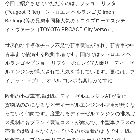
今回ご紹介させていただくのは、プジョー リフター
(Peugeot Rifter)、シトロエン ベルランゴ(Citroen
Berlingo)等の兄弟車同様人気のトヨタプローエスシテ
ィ・ヴァーソ（TOYOTA PROACE City Verso）。
世界的な半導体チップ不足で新車製造が遅れ、新古車や中
古車まで枯渇する欧州市場です。国内ではシトロエン ベ
ルランゴやプジョー リフターのロング7人乗り、ディーゼ
ルエンジンが導入されて人気を博しています。更には、フ
ィアット ドブロ、オペル コンボも楽しみですね。
欧州の小型車市場は既にディーゼルエンジンATが廃止、
貨物系のみになるなどディーゼルエンジン小型車が無くな
っていく傾向です。度重なるディーゼルエンジンの排気ガ
ス規制に各ブランド製造コストが嵩んで、小型車クラスの
売価では収まらなくなっているのが現状のようです。既に
欧州では、プジョー リフターのショート及びロングは、