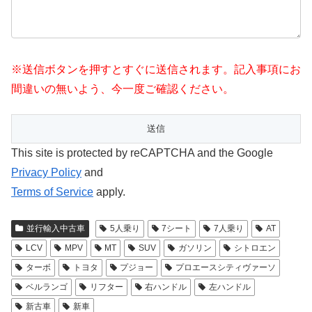
※送信ボタンを押すとすぐに送信されます。記入事項にお
間違いの無いよう、今一度ご確認ください。
This site is protected by reCAPTCHA and the Google
Privacy Policy
and
Terms of Service
apply.
並行輸入中古車
5人乗り
7シート
7人乗り
AT
LCV
MPV
MT
SUV
ガソリン
シトロエン
ターボ
トヨタ
プジョー
プロエースシティヴァーソ
ベルランゴ
リフター
右ハンドル
左ハンドル
新古車
新車