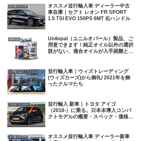
オススメ並行輸入車 ディーラー中古
並行輸入中古車
車在庫｜セアト レオン FR SPORT
1.5 TSI EVO 150PS 6MT 右ハンドル
Unilopal（ユニルオパール）製品、ご
業務日誌
用意できます！純正オイル以外の選択
肢がない、適合オイルが入手困難とい
う方、ご相談ください。
並行輸入車｜ウィズトレーディング
並行輸入あれこれ
(ウィズカーズ)から御礼/ 2021年を飾
ったクルマたち
並行輸入 新車｜トヨタ アイゴ
トヨタ／レクサス
（2018-）に乗る。日本未導入コンパ
クトモデルの概要・スペック・価格の
情報。
オススメ並行輸入車 ディーラー新車
並行輸入中古車