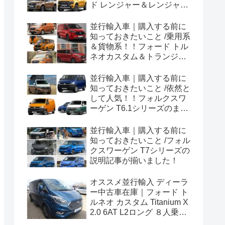
ド レンジャー＆レンジャー
ラプター シリーズのまと
め！
並行輸入車｜購入する前に
知っておきたいこと /乗用系
＆貨物系！！フォード トル
ネオカスタム＆トランジッ
トカスタムシリーズのまと
め！
並行輸入車｜購入する前に
知っておきたいこと /依然と
して人気！！フォルクスワ
ーゲン T6.1シリーズのまと
め！
並行輸入車｜購入する前に
知っておきたいこと /フォル
クスワーゲン T7シリーズの
説明記事が揃いました！
オススメ並行輸入 ディーラ
ー中古車在庫｜フォード ト
ルネオ カスタム Titanium X
2.0 6AT L2ロング ８人乗り
左ハンドル