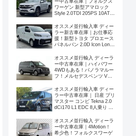
ー中古車在庫｜フォルクス
ワーゲン 新型アマロック
Style 2.0TDI 205PS 10AT
右ハンドル
オススメ並行輸入車 ディー
ラー新古車在庫｜お仕事応
援！新型トヨタ プロエース
パネルバン 2.0D Icon Long
3人乗り6MT 右ハンドル
オススメ並行輸入 ディーラ
ー中古車在庫｜ハイパワー
4WDもある！パノラマルー
フ！メルセデスベンツ Vク
ラス V300d アバンギャルド
ロング 4Matic 9G-Tronic 左
オススメ並行輸入車 ディー
ハンドル
ラー中古車在庫｜ 日産 プリ
マスター コンビ Tekna 2.0
dCi170 L1 EDC 8人乗り 左
ハンドル
オススメ並行輸入 ディーラ
ー中古車在庫｜4Motion！
希少色！フォルクスワーゲ