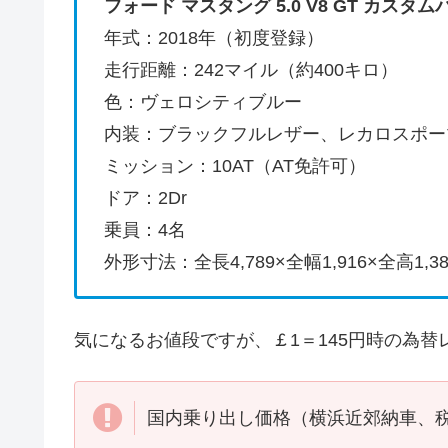
フォード マスタング 5.0 V8 GT カスタムパ
年式：2018年（初度登録）
走行距離：242マイル（約400キロ）
色：ヴェロシティブルー
内装：ブラックフルレザー、レカロスポー
ミッション：10AT（AT免許可）
ドア：2Dr
乗員：4名
外形寸法：全長4,789×全幅1,916×全高1,3
気になるお値段ですが、￡1＝145円時の為替
国内乗り出し価格（横浜近郊納車、