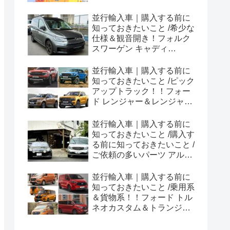
並行輸入車｜購入する前に
知っておきたいこと /希少な
仕様＆観音開き！フォルク
スワーゲン キャディ
Edition 横浜に到着！！
並行輸入車｜購入する前に
知っておきたいこと /ピック
アップトラック！！フォー
ド レンジャー＆レンジャー
ラプター シリーズのまと
め！
並行輸入車｜購入する前に
知っておきたいこと /購入す
る前に知っておきたいこと /
ご依頼の多いパーツ アルピ
ーヌ A110欧州の純正部品
やカスタム・チューニング
並行輸入車｜購入する前に
パーツも何とかなる！②
知っておきたいこと /乗用系
＆貨物系！！フォード トル
ネオカスタム＆トランジッ
トカスタムシリーズのまと
め！