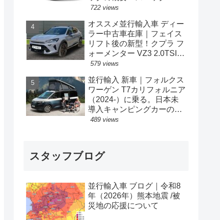
格の情報。
722 views
オススメ並行輸入車 ディー
ラー中古車在庫｜フェイス
リフト後の新型！クプラ フ
ォーメンター VZ3 2.0TSI
333PS 4Drive 7DSG 右ハン
579 views
ドル
並行輸入 新車｜フォルクス
ワーゲン T7カリフォルニア
（2024-）に乗る。日本未
導入キャンピングカーの概
要・スペック・価格の情
489 views
報。
スタッフブログ
並行輸入車 ブログ｜令和8
年（2026年）熊本地震 /被
災地の応援について