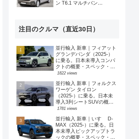
ン T6.1 マルチバン
Generation Six SWB 2.0TDI
204PS 7人乗り 7DSG 左ハ
ンドル
注目のクルマ（直近30日）
並行輸入 新車｜フィアット
グランデパンダ（2025-）
に乗る。日本未導入コンパ
クトの概要・スペック・価
格の情報。
1822 views
並行輸入 新車｜フォルクス
ワーゲン タイロン
（2025-）に乗る。日本未
導入3列シートSUVの概
要・スペック・価格の情
1781 views
報。
並行輸入 新車｜いすゞ D-
MAX（2025-）に乗る。日
本未導入ピックアップトラ
ックの概要・スペック・価