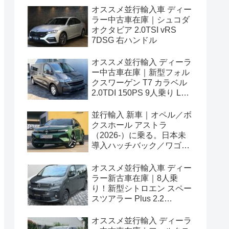
オススメ並行輸入車 ディー
ラー中古車在庫｜シュコダ
オクタビア 2.0TSI vRS
7DSG 右ハンドル
オススメ並行輸入 ディーラ
ー中古車在庫｜新型フォル
クスワーゲン T7 カラベル
2.0TDI 150PS 9人乗り LWB
8AT 左ハンドル
並行輸入 新車｜オペル／ボ
クスホール アストラ
（2026-）に乗る。日本未
導入ハッチバック／ワゴン
の概要・スペック・価格の
情報。
オススメ並行輸入車 ディー
ラー新古車在庫｜8人乗
り！新型シトロエン スペー
スツアラー Plus 2.2
BlueHDi 180 M 8AT 左ハン
ドル
オススメ並行輸入 ディーラ