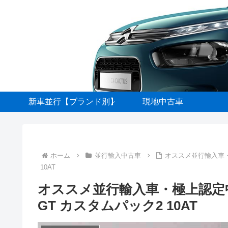
新車並行【ブランド別】
現地中古車
ホーム
並行輸入中古車
オススメ並行輸入車・極
10AT
オススメ並行輸入車・極上認定中古
GT カスタムパック2 10AT