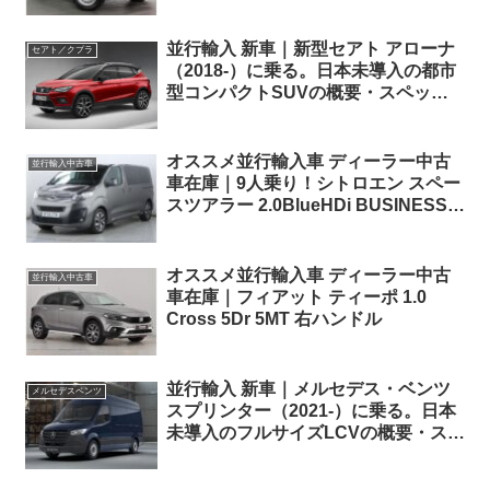
並行輸入 新車｜新型セアト アローナ
セアト／クプラ
（2018-）に乗る。日本未導入の都市
型コンパクトSUVの概要・スペッ
ク・価格情報。
オススメ並行輸入車 ディーラー中古
並行輸入中古車
車在庫｜9人乗り！シトロエン スペー
スツアラー 2.0BlueHDi BUSINESS
M150PS 6MT 右ハンドル
オススメ並行輸入車 ディーラー中古
並行輸入中古車
車在庫｜フィアット ティーポ 1.0
Cross 5Dr 5MT 右ハンドル
並行輸入 新車｜メルセデス・ベンツ
メルセデスベンツ
スプリンター（2021-）に乗る。日本
未導入のフルサイズLCVの概要・スペ
ック・価格の情報。