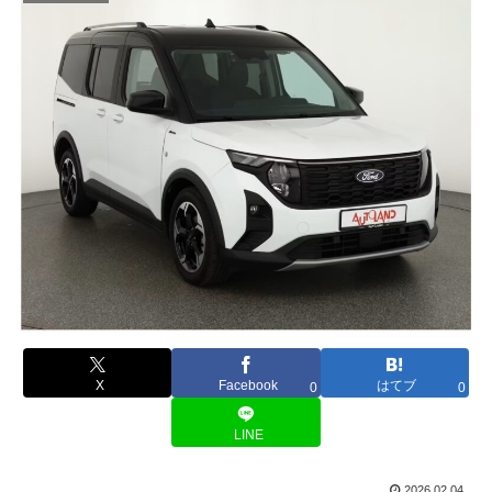
X
Facebook
はてブ
0
0
LINE
2026.02.04