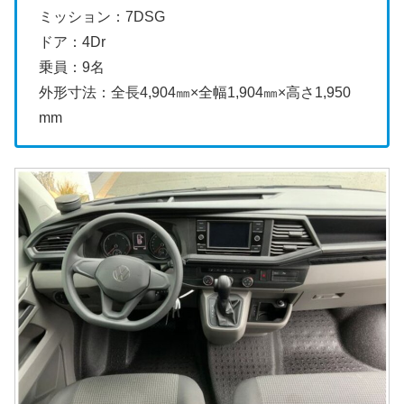
ミッション：7DSG
ドア：4Dr
乗員：9名
外形寸法：全長4,904㎜×全幅1,904㎜×高さ1,950
mm