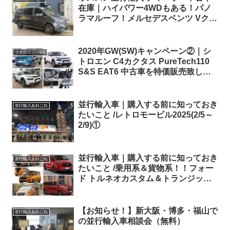
在庫｜ハイパワー4WDもある！パノ
ラマルーフ！メルセデスベンツ Vクラ
ス V300d アバンギャルド Edition ロ
ング AMG-Line 4Matic 9G-Tronic 左
ハンドル
2020年GW(SW)キャンペーン②｜シ
シトロエン／DS
トロエン C4カクタス PureTech110
S&S EAT6 中古車を特価販売致しま
す。
並行輸入車｜購入する前に知っておき
並行輸入あれこれ
たいこと /レトロモービル2025(2/5～
2/9)①
並行輸入車｜購入する前に知っておき
並行輸入あれこれ
たいこと /乗用系＆貨物系！！フォー
ド トルネオカスタム＆トランジット
カスタムシリーズのまとめ！
【お知らせ！】新大阪・博多・福山で
並行輸入あれこれ
の並行輸入車相談会（無料）