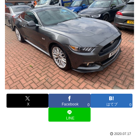
X
Facebook
はてブ
0
0
LINE
2020.07.17