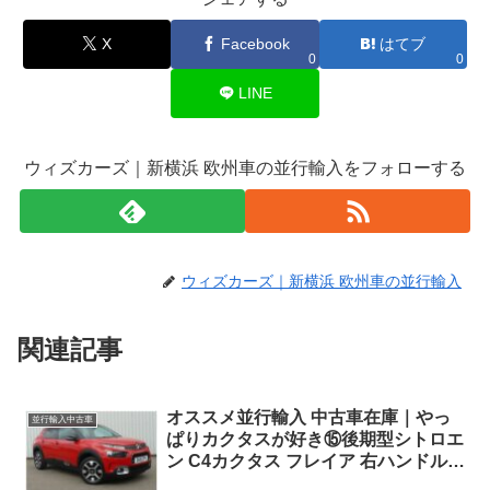
X
Facebook
はてブ
0
0
LINE
ウィズカーズ｜新横浜 欧州車の並行輸入をフォローする
ウィズカーズ｜新横浜 欧州車の並行輸入
関連記事
オススメ並行輸入 中古車在庫｜やっ
並行輸入中古車
ぱりカクタスが好き⑮後期型シトロエ
ン C4カクタス フレイア 右ハンドル
1.2PureTech110 S&S EAT6 パノラマ