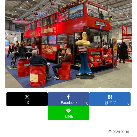
X
Facebook
はてブ
0
0
LINE
2024.02.16