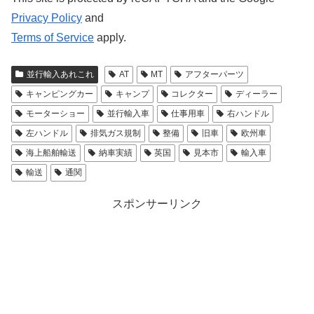
Privacy Policy
and
Terms of Service
apply.
並行輸入あれこれ
AT
MT
アフターパーツ
キャンピングカー
キャンプ
コレクター
ディーラー
モーターショー
並行輸入車
仕事用車
右ハンドル
左ハンドル
排気ガス規制
整備
旧車
欧州車
海上船舶輸送
納車実績
英国
見本市
輸入車
輸送
通関
スポンサーリンク