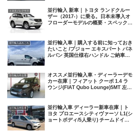
並行輸入 新車｜トヨタ ランドクルー
トヨタ／レクサス
ザー（2017-）に乗る。日本未導入オ
フローダーモデルの概要・スペック・
価格の情報。
並行輸入車｜購入する前に知っておき
並行輸入あれこれ
たいこと /プジョー エキスパート パネ
ルバン 英国仕様右ハンドル ご納車に
向けての検査＆整備中！
オススメ並行輸入車・ディーラーデモ
並行輸入中古車
カー在庫｜フィアット クーボ 1.4 ラ
ウンジ(FIAT Qubo Lounge)5MT 左ハ
ンドル
並行輸入車 ディーラー新車在庫｜ト
並行輸入中古車
ヨタ プロエースシティヴァーソ L1(シ
ョートボディ/5人乗り) チームドイツ
1.2 Turbo EAT8 左ハンドル