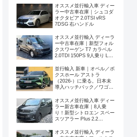
オススメ並行輸入車 ディー
ラー中古車在庫｜シュコダ
オクタビア 2.0TSI vRS
7DSG 右ハンドル
オススメ並行輸入 ディーラ
ー中古車在庫｜新型フォル
クスワーゲン T7 カラベル
2.0TDI 150PS 9人乗り LWB
8AT 左ハンドル
並行輸入 新車｜オペル／ボ
クスホール アストラ
（2026-）に乗る。日本未
導入ハッチバック／ワゴン
の概要・スペック・価格の
情報。
オススメ並行輸入車 ディー
ラー新古車在庫｜8人乗
り！新型シトロエン スペー
スツアラー Plus 2.2
BlueHDi 180 M 8AT 左ハン
ドル
オススメ並行輸入 ディーラ