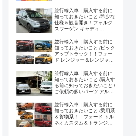
並行輸入車｜購入する前に
知っておきたいこと /希少な
仕様＆観音開き！フォルク
スワーゲン キャディ
Edition 横浜に到着！！
並行輸入車｜購入する前に
知っておきたいこと /ピック
アップトラック！！フォー
ド レンジャー＆レンジャー
ラプター シリーズのまと
め！
並行輸入車｜購入する前に
知っておきたいこと /購入す
る前に知っておきたいこと /
ご依頼の多いパーツ アルピ
ーヌ A110欧州の純正部品
やカスタム・チューニング
並行輸入車｜購入する前に
パーツも何とかなる！②
知っておきたいこと /乗用系
＆貨物系！！フォード トル
ネオカスタム＆トランジッ
トカスタムシリーズのまと
め！