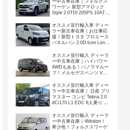
ー中古車在庫｜フォルクス
ワーゲン 新型アマロック
Style 2.0TDI 205PS 10AT
右ハンドル
オススメ並行輸入車 ディー
ラー新古車在庫｜お仕事応
援！新型トヨタ プロエース
パネルバン 2.0D Icon Long
3人乗り6MT 右ハンドル
オススメ並行輸入 ディーラ
ー中古車在庫｜ハイパワー
4WDもある！パノラマルー
フ！メルセデスベンツ Vク
ラス V300d アバンギャルド
ロング 4Matic 9G-Tronic 左
オススメ並行輸入車 ディー
ハンドル
ラー中古車在庫｜ 日産 プリ
マスター コンビ Tekna 2.0
dCi170 L1 EDC 8人乗り 左
ハンドル
オススメ並行輸入 ディーラ
ー中古車在庫｜4Motion！
希少色！フォルクスワーゲ