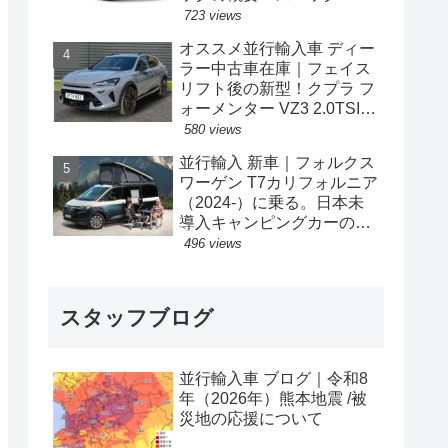
格の情報。
723 views
オススメ並行輸入車 ディー
ラー中古車在庫｜フェイス
リフト後の新型！クプラ フ
ォーメンター VZ3 2.0TSI
333PS 4Drive 7DSG 右ハン
580 views
ドル
並行輸入 新車｜フォルクス
ワーゲン T7カリフォルニア
（2024-）に乗る。日本未
導入キャンピングカーの概
要・スペック・価格の情
496 views
報。
スタッフブログ
並行輸入車 ブログ｜令和8
年（2026年）熊本地震 /被
災地の応援について