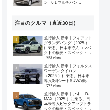
ン T6.1 マルチバン
Generation Six SWB 2.0TDI
204PS 7人乗り 7DSG 左ハ
ンドル
注目のクルマ（直近30日）
並行輸入 新車｜フィアット
グランデパンダ（2025-）
に乗る。日本未導入コンパ
クトの概要・スペック・価
格の情報。
1858 views
並行輸入 新車｜フォルクス
ワーゲン タイロン
（2025-）に乗る。日本未
導入3列シートSUVの概
要・スペック・価格の情
1787 views
報。
並行輸入 新車｜いすゞ D-
MAX（2025-）に乗る。日
本未導入ピックアップトラ
ックの概要・スペック・価