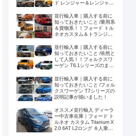
ド レンジャー＆レンジャー
ラプター シリーズのまと
め！
並行輸入車｜購入する前に
知っておきたいこと /乗用系
＆貨物系！！フォード トル
ネオカスタム＆トランジッ
トカスタムシリーズのまと
め！
並行輸入車｜購入する前に
知っておきたいこと /依然と
して人気！！フォルクスワ
ーゲン T6.1シリーズのまと
め！
並行輸入車｜購入する前に
知っておきたいこと /フォル
クスワーゲン T7シリーズの
説明記事が揃いました！
オススメ並行輸入 ディーラ
ー中古車在庫｜フォード ト
ルネオ カスタム Titanium X
2.0 6AT L2ロング ８人乗り
左ハンドル