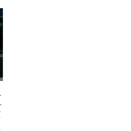
ル
ハ
ご
今
用