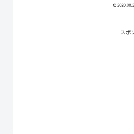
（PEUGEOT Partner Van）のディーラー新古車在庫です
2020.08.
日本の商用バンとは一味違う欧州LCVでお仕事するのも
しそうです。各社魅力的なモデルをラインナップしてお
り、欧州では活気のある市場なのです。そのなかでプジ
ーがリリースするLCVのひとつが今回紹介するパートナ
バンです。
スポ