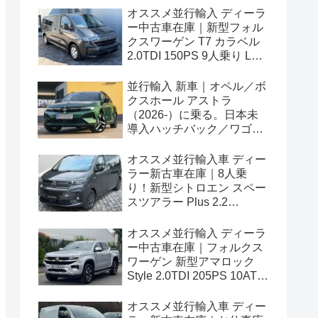
オススメ並行輸入 ディーラ
ー中古車在庫｜新型フォル
クスワーゲン T7 カラベル
2.0TDI 150PS 9人乗り LWB
8AT 左ハンドル
並行輸入 新車｜オペル／ボ
クスホール アストラ
（2026-）に乗る。日本未
導入ハッチバック／ワゴン
の概要・スペック・価格の
情報。
オススメ並行輸入車 ディー
ラー新古車在庫｜8人乗
り！新型シトロエン スペー
スツアラー Plus 2.2
BlueHDi 180 M 8AT 左ハン
ドル
オススメ並行輸入 ディーラ
ー中古車在庫｜フォルクス
ワーゲン 新型アマロック
Style 2.0TDI 205PS 10AT
右ハンドル
オススメ並行輸入車 ディー