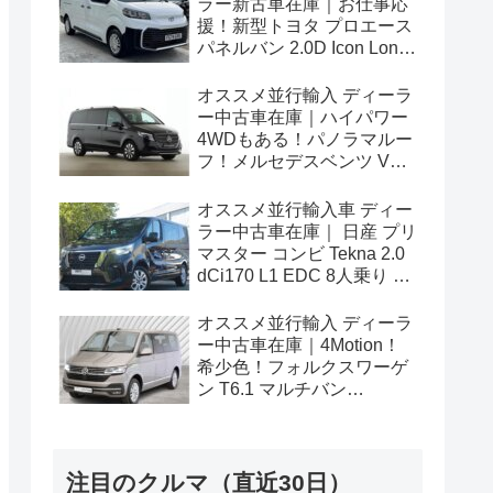
ラー新古車在庫｜お仕事応
援！新型トヨタ プロエース
パネルバン 2.0D Icon Long
3人乗り6MT 右ハンドル
オススメ並行輸入 ディーラ
ー中古車在庫｜ハイパワー
4WDもある！パノラマルー
フ！メルセデスベンツ Vク
ラス V300d アバンギャルド
ロング 4Matic 9G-Tronic 左
オススメ並行輸入車 ディー
ハンドル
ラー中古車在庫｜ 日産 プリ
マスター コンビ Tekna 2.0
dCi170 L1 EDC 8人乗り 左
ハンドル
オススメ並行輸入 ディーラ
ー中古車在庫｜4Motion！
希少色！フォルクスワーゲ
ン T6.1 マルチバン
Generation Six SWB 2.0TDI
204PS 7人乗り 7DSG 左ハ
ンドル
注目のクルマ（直近30日）