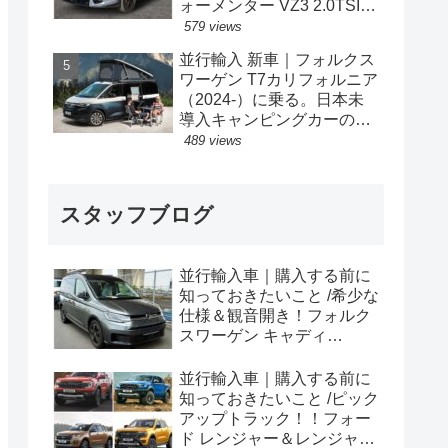
ォーメンター VZ3 2.0TSI
333PS 4Drive 7DSG 右ハン
579 views
ドル
並行輸入 新車｜フォルクス
ワーゲン T7カリフォルニア
（2024-）に乗る。日本未
導入キャンピングカーの概
要・スペック・価格の情
489 views
報。
スタッフブログ
並行輸入車｜購入する前に
知っておきたいこと /希少な
仕様＆観音開き！フォルク
スワーゲン キャディ
Edition 横浜に到着！！
並行輸入車｜購入する前に
知っておきたいこと /ピック
アップトラック！！フォー
ド レンジャー＆レンジャー