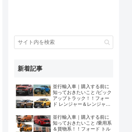
新着記事
並行輸入車｜購入する前に
知っておきたいこと /ピック
アップトラック！！フォー
ド レンジャー＆レンジャー
ラプター シリーズのまと
め！
並行輸入車｜購入する前に
知っておきたいこと /乗用系
＆貨物系！！フォード トル