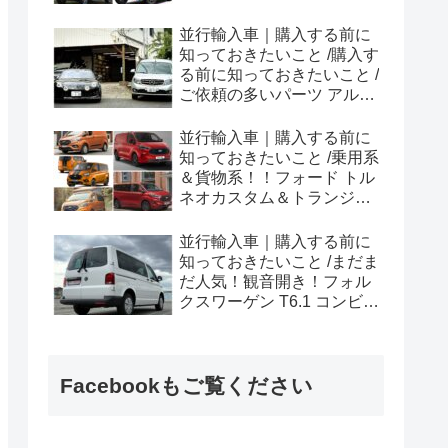
ラプター シリーズのまと
め！
並行輸入車｜購入する前に
知っておきたいこと /購入す
る前に知っておきたいこと /
ご依頼の多いパーツ アルピ
ーヌ A110欧州の純正部品
やカスタム・チューニング
並行輸入車｜購入する前に
パーツも何とかなる！②
知っておきたいこと /乗用系
＆貨物系！！フォード トル
ネオカスタム＆トランジッ
トカスタムシリーズのまと
め！
並行輸入車｜購入する前に
知っておきたいこと /まだま
だ人気！観音開き！フォル
クスワーゲン T6.1 コンビ横
浜へ向けて出港！！
Facebookもご覧ください