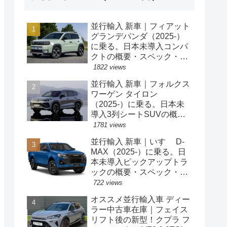
並行輸入 新車｜フィアット
グランデパンダ（2025-）
に乗る。日本未導入コンパ
クトの概要・スペック・価
格の情報。
1822 views
並行輸入 新車｜フォルクス
ワーゲン タイロン
（2025-）に乗る。日本未
導入3列シートSUVの概
要・スペック・価格の情
1781 views
報。
並行輸入 新車｜いすゞ D-
MAX（2025-）に乗る。日
本未導入ピックアップトラ
ックの概要・スペック・価
格の情報。
722 views
オススメ並行輸入車 ディー
ラー中古車在庫｜フェイス
リフト後の新型！クプラ フ