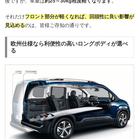
後ですが、車重は
約25～30kg程度軽くなります
。
それだけ
フロント部分が軽くなれば、回頭性に良い影響が
見込める
のは、皆様ご存知の通りです。
欧州仕様なら利便性の高いロングボディが選べ
る