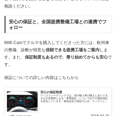
相談ください。
安心の保証と、全国提携整備工場との連携でフ
ォロー
With Carsでクルマを購入してくださった方には、欧州車
の整備、診断が得意な
信頼できる提携工場をご案内
しま
す。また、
保証制度もあるので、乗り始めてからも安心
で
す。
保証についての詳しい内容はこちらから
安心の保証制度
ウィズトレーディングでは、並行輸入車の購入にあたり大
きな不安材料となる「車両保証」について以下の独自保証
を設定しています。独自設定の保証のため、ウィズトレー
ディングへのお電話一本で速やかに作業に取り掛かること
が可能です。並行輸入車の保証並行...
2019.04.16
with-cars.com