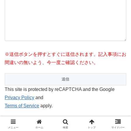
※送信ボタンを押すとすぐに送信されます。記入事項にお
間違いの無いよう、今一度ご確認ください。
This site is protected by reCAPTCHA and the Google
Privacy Policy
and
Terms of Service
apply.
プジョー
並行輸入中古車
3列シート
7シート
AT
メニュー
ホーム
検索
トップ
サイドバー
MPV
ガソリン
シトロエン
プジョー
ベルランゴ