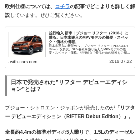
欧州仕様については、
コチラ
の記事でどこよりも詳しく解
説
しています。ぜひご覧ください。
並行輸入 新車｜プジョー リフター（2018-）に
乗る。日本未導入のMPVモデルの概要・スペッ
ク・価格の情報。
日本未導入の新型MPV、プジョー リフター（PEUGEOT
Rifter）を解説。SUV要素を盛り込んだMPVモデルの概
要・スペック・価格、並行輸入で乗るための情報をご紹介
します。
2019.07.22
with-cars.com
日本で発売された”リフター デビューエディシ
ョン”とは？
プジョー・シトロエン・ジャポンが発売したのが
「リフタ
ー デビューエディション（RIFTER Debut Edition）」。
全長約4.4mの標準ボディ
の
5人乗り
で、
1.5Lのディーゼル