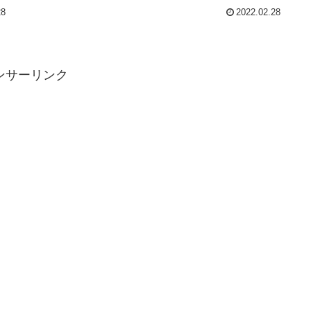
で
州キャンパーの老舗ブランド、VWの最新キャンパーとなる
28
2022.02.28
ま
新型 T6.1 カリフォルニア （VOLKSWAGEN T6.1
グ
California）の欧州仕様新車在庫です。世界的な半導体チッ
込
プ不足や、元々の人気から新車の製造は遅れ、連動して新
高
古車や中古車市場も枯渇しています。そんな中、取引先デ
入
ィーラーからのオファーがありました。シンクやコンロま
ンサーリンク
ス
では必要無いけれど、4Motion(4WD)は欲しいというユーザ
ーさまへピッタリの一台です。
免
る
、
活
さ