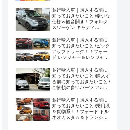
並行輸入車｜購入する前に
知っておきたいこと /希少な
仕様＆観音開き！フォルク
スワーゲン キャディ
Edition 横浜に到着！！
並行輸入車｜購入する前に
知っておきたいこと /ピック
アップトラック！！フォー
ド レンジャー＆レンジャー
ラプター シリーズのまと
め！
並行輸入車｜購入する前に
知っておきたいこと /購入す
る前に知っておきたいこと /
ご依頼の多いパーツ アルピ
ーヌ A110欧州の純正部品
やカスタム・チューニング
並行輸入車｜購入する前に
パーツも何とかなる！②
知っておきたいこと /乗用系
＆貨物系！！フォード トル
ネオカスタム＆トランジッ
トカスタムシリーズのまと
め！