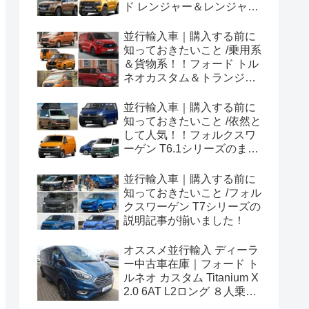
ド レンジャー＆レンジャー
ラプター シリーズのまと
め！
並行輸入車｜購入する前に
知っておきたいこと /乗用系
＆貨物系！！フォード トル
ネオカスタム＆トランジッ
トカスタムシリーズのまと
め！
並行輸入車｜購入する前に
知っておきたいこと /依然と
して人気！！フォルクスワ
ーゲン T6.1シリーズのまと
め！
並行輸入車｜購入する前に
知っておきたいこと /フォル
クスワーゲン T7シリーズの
説明記事が揃いました！
オススメ並行輸入 ディーラ
ー中古車在庫｜フォード ト
ルネオ カスタム Titanium X
2.0 6AT L2ロング ８人乗り
左ハンドル