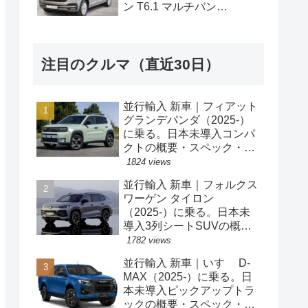
ン T6.1 マルチバン
Generation Six SWB 2.0TDI
204PS 7人乗り 7DSG 左ハ
ンドル
注目のクルマ（直近30日）
並行輸入 新車｜フィアット
グランデパンダ（2025-）
に乗る。日本未導入コンパ
クトの概要・スペック・価
格の情報。
1824 views
並行輸入 新車｜フォルクス
ワーゲン タイロン
（2025-）に乗る。日本未
導入3列シートSUVの概
要・スペック・価格の情
1782 views
報。
並行輸入 新車｜いすゞ D-
MAX（2025-）に乗る。日
本未導入ピックアップトラ
ックの概要・スペック・価