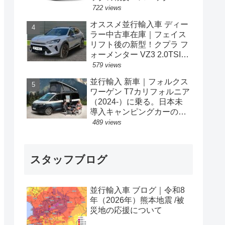
格の情報。
722 views
オススメ並行輸入車 ディー
ラー中古車在庫｜フェイス
リフト後の新型！クプラ フ
ォーメンター VZ3 2.0TSI
333PS 4Drive 7DSG 右ハン
579 views
ドル
並行輸入 新車｜フォルクス
ワーゲン T7カリフォルニア
（2024-）に乗る。日本未
導入キャンピングカーの概
要・スペック・価格の情
489 views
報。
スタッフブログ
並行輸入車 ブログ｜令和8
年（2026年）熊本地震 /被
災地の応援について