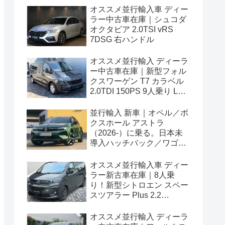
オススメ並行輸入車 ディー
ラー中古車在庫｜シュコダ
オクタビア 2.0TSI vRS
7DSG 右ハンドル
オススメ並行輸入 ディーラ
ー中古車在庫｜新型フォル
クスワーゲン T7 カラベル
2.0TDI 150PS 9人乗り LWB
8AT 左ハンドル
並行輸入 新車｜オペル／ボ
クスホール アストラ
（2026-）に乗る。日本未
導入ハッチバック／ワゴン
の概要・スペック・価格の
情報。
オススメ並行輸入車 ディー
ラー新古車在庫｜8人乗
り！新型シトロエン スペー
スツアラー Plus 2.2
BlueHDi 180 M 8AT 左ハン
ドル
オススメ並行輸入 ディーラ