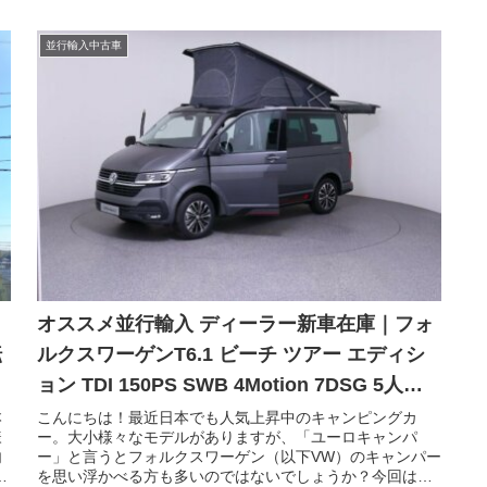
並行輸入中古車
オススメ並行輸入 ディーラー新車在庫｜フォ
転
ルクスワーゲンT6.1 ビーチ ツアー エディシ
ョン TDI 150PS SWB 4Motion 7DSG 5人乗
り 左ハンドル
本
こんにちは！最近日本でも人気上昇中のキャンピングカ
様
ー。大小様々なモデルがありますが、「ユーロキャンパ
内
ー」と言うとフォルクスワーゲン（以下VW）のキャンパー
ロ
を思い浮かべる方も多いのではないでしょうか？今回は欧