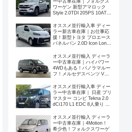
ー中古車在庫｜フォルクス
ワーゲン 新型アマロック
Style 2.0TDI 205PS 10AT
右ハンドル
オススメ並行輸入車 ディー
ラー新古車在庫｜お仕事応
援！新型トヨタ プロエース
パネルバン 2.0D Icon Long
3人乗り6MT 右ハンドル
オススメ並行輸入 ディーラ
ー中古車在庫｜ハイパワー
4WDもある！パノラマルー
フ！メルセデスベンツ Vク
ラス V300d アバンギャルド
ロング 4Matic 9G-Tronic 左
オススメ並行輸入車 ディー
ハンドル
ラー中古車在庫｜ 日産 プリ
マスター コンビ Tekna 2.0
dCi170 L1 EDC 8人乗り 左
ハンドル
オススメ並行輸入 ディーラ
ー中古車在庫｜4Motion！
希少色！フォルクスワーゲ