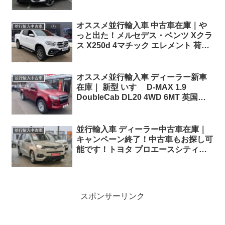
ドル
オススメ並行輸入車 中古車在庫｜や
並行輸入中古車
っと出た！メルセデス・ベンツ Xクラ
ス X250d 4マチック エレメント 荷台
樹脂カバーとロールシャッター付き
7AT 右ハンドル
オススメ並行輸入車 ディーラー新車
並行輸入中古車
在庫｜ 新型 いすゞ D-MAX 1.9
DoubleCab DL20 4WD 6MT 英国仕
様右ハンドル
並行輸入車 ディーラー中古車在庫｜
並行輸入中古車
キャンペーン終了！中古車もお探し可
能です！トヨタ プロエースシティヴ
ァーソ L1(ショートボディ/5人乗り)
チームドイツ1.2 Turbo EAT8 左ハン
ドル
スポンサーリンク