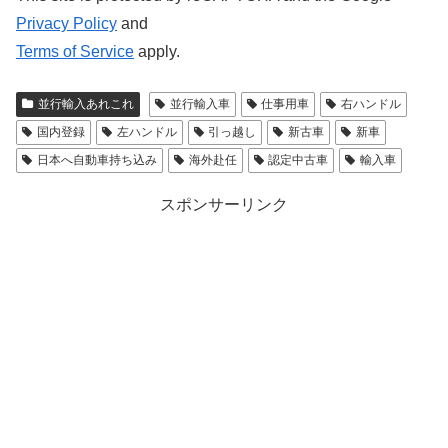
Privacy Policy
and
Terms of Service
apply.
並行輸入あれこれ
並行輸入車
仕事用車
右ハンドル
国内登録
左ハンドル
引っ越し
新古車
新車
日本へ自動車持ち込み
海外赴任
認定中古車
輸入車
スポンサーリンク