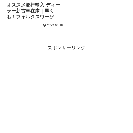
オススメ並行輸入 ディー
ラー新古車在庫｜早く
も！フォルクスワーゲン
T7 マルチバン Life
2022.06.16
Standard 1.5TSI 7DSG 7
人乗り 左ハンドル
スポンサーリンク