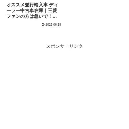
オススメ並行輸入車 ディ
ーラー中古車在庫｜三菱
ファンの方は急いで！三
菱 ショーグンスポーツ(パ
2023.06.19
ジェロスポーツ) 3 Auto
2.4D 8AT 7人乗り 右ハン
ドル
スポンサーリンク