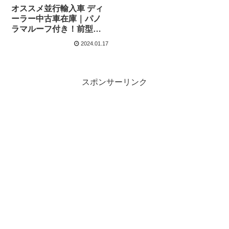
オススメ並行輸入車 ディ
ーラー中古車在庫｜パノ
ラマルーフ付き！前型が
お買い得！シュコダ ファ
2024.01.17
ビア モンテカルロ 1.2TSI
110ps DSG 右ハンドル
スポンサーリンク