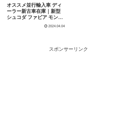
オススメ並行輸入車 ディ
ーラー新古車在庫｜新型
シュコダ ファビア モンテ
カルロ 1.0TSI 110ps 6MT
2024.04.04
右ハンドル
スポンサーリンク